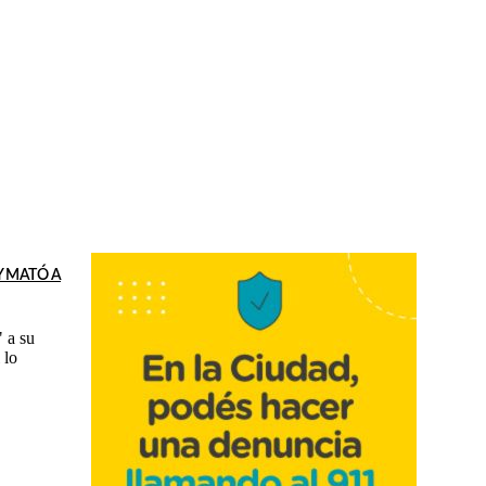
Y MATÓ A
 a su
 lo