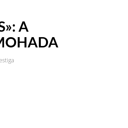
»: A
LMOHADA
estiga