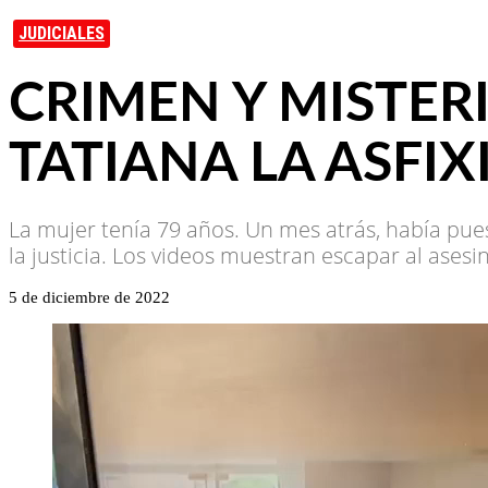
JUDICIALES
CRIMEN Y MISTERI
TATIANA LA ASF
La mujer tenía 79 años. Un mes atrás, había pu
la justicia. Los videos muestran escapar al asesi
5 de diciembre de 2022