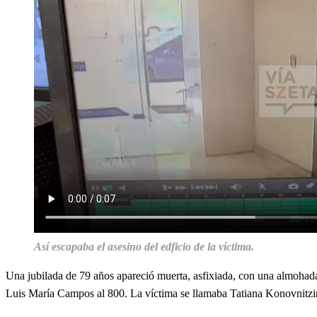
Así escapaba el asesino del edficio de la víctima.
Una jubilada de 79 años apareció muerta, asfixiada, con una almohada 
Luis María Campos al 800. La víctima se llamaba Tatiana Konovnitzin