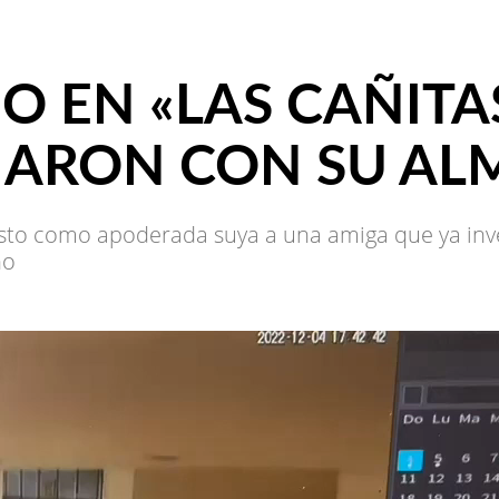
O EN «LAS CAÑITAS
IXIARON CON SU A
esto como apoderada suya a una amiga que ya inv
no