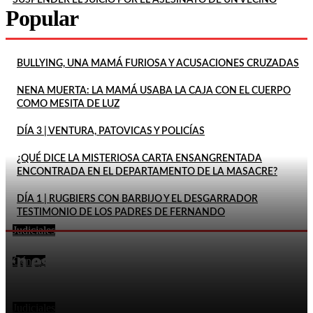
Popular
BULLYING, UNA MAMÁ FURIOSA Y ACUSACIONES CRUZADAS
NENA MUERTA: LA MAMÁ USABA LA CAJA CON EL CUERPO
COMO MESITA DE LUZ
DÍA 3 | VENTURA, PATOVICAS Y POLICÍAS
¿QUÉ DICE LA MISTERIOSA CARTA ENSANGRENTADA
ENCONTRADA EN EL DEPARTAMENTO DE LA MASACRE?
DÍA 1 | RUGBIERS CON BARBIJO Y EL DESGARRADOR
TESTIMONIO DE LOS PADRES DE FERNANDO
Judiciales
FEMICIDIO DE AGOSTINA: DETUVIERON A DOS
En este momento
INQUILINOS DE BARRELIER
Género
DECLARÓ QUE SU ESPOSA HABÍA MUERTO POR LA
EXPLOSIÓN DE UN CELULAR Y DOS MESES DESPUÉS
LO...
Judiciales