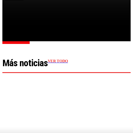
LA FISCALÍA RECHAZÓ EL PEDIDO DE PITY ÁLVAREZ
PARA SUSPENDER EL JUICIO POR EL ASESINATO DE
UN...
Cargar más
Más noticias
VER TODO