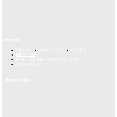
Secciones
VIDEOS
JUDICIALES
GÉNERO
INSÓLITO
ESPECIALISTAS DEL CONURBANO
YO, MAURO
Redes sociales