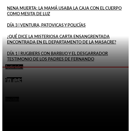
NENA MUERTA: LA MAMÁ USABA LA CAJA CON EL CUERPO
COMO MESITA DE LUZ
DÍA 3 | VENTURA, PATOVICAS Y POLICÍAS
¿QUÉ DICE LA MISTERIOSA CARTA ENSANGRENTADA
ENCONTRADA EN EL DEPARTAMENTO DE LA MASACRE?
DÍA 1 | RUGBIERS CON BARBIJO Y EL DESGARRADOR
TESTIMONIO DE LOS PADRES DE FERNANDO
Judiciales
LA MADRE DE MAILÉN HABLÓ SOBRE UNO DE LOS
En este momento
DETENIDOS: «ESTABA OBSESIONADO CON ELLA»
Judiciales
UN ALUMNO DE TERCER GRADO LLEVÓ UN ARMA
AL COLEGIO: UNA DOCENTE PUDO ALERTAR A LA
POLICÍA
Insólito
VIOLENTA AGRESIÓN: PACIENTE LE CLAVÓ UNA
TIJERA EN EL CUELLO A UNA ENFERMERA EN UN
HOSPITAL