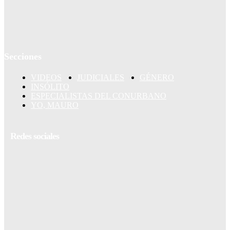
Secciones
VIDEOS
JUDICIALES
GÉNERO
INSÓLITO
ESPECIALISTAS DEL CONURBANO
YO, MAURO
Redes sociales