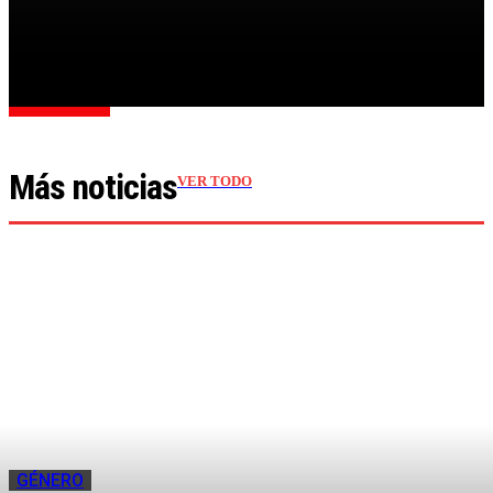
DETENIDOS: «ESTABA OBSESIONADO CON ELLA»
Cargar más
Más noticias
VER TODO
GÉNERO