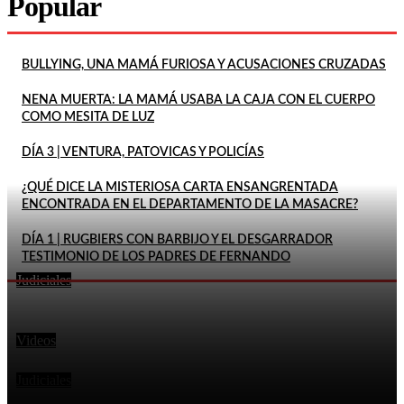
Popular
BULLYING, UNA MAMÁ FURIOSA Y ACUSACIONES CRUZADAS
NENA MUERTA: LA MAMÁ USABA LA CAJA CON EL CUERPO
COMO MESITA DE LUZ
DÍA 3 | VENTURA, PATOVICAS Y POLICÍAS
¿QUÉ DICE LA MISTERIOSA CARTA ENSANGRENTADA
ENCONTRADA EN EL DEPARTAMENTO DE LA MASACRE?
DÍA 1 | RUGBIERS CON BARBIJO Y EL DESGARRADOR
TESTIMONIO DE LOS PADRES DE FERNANDO
Judiciales
LA FISCALÍA RECHAZÓ EL PEDIDO DE PITY ÁLVAREZ
En este momento
PARA SUSPENDER EL JUICIO POR EL ASESINATO DE
UN...
Videos
ADULTO AMENAZÓ Y GOLPEÓ A ESTUDIANTE A LA
SALIDA DEL COLEGIO: «TE VOY A MATAR A VOS...
Judiciales
LA MADRE DE MAILÉN HABLÓ SOBRE UNO DE LOS