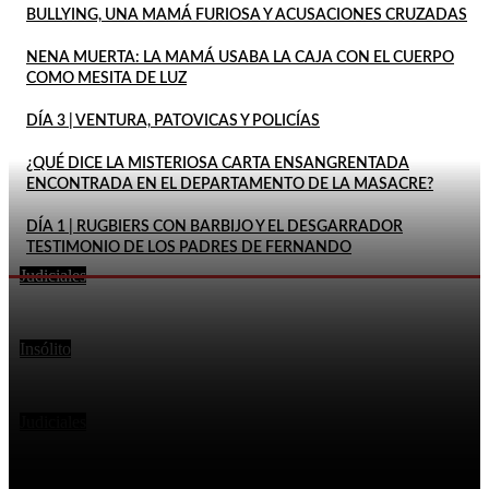
BULLYING, UNA MAMÁ FURIOSA Y ACUSACIONES CRUZADAS
NENA MUERTA: LA MAMÁ USABA LA CAJA CON EL CUERPO
COMO MESITA DE LUZ
DÍA 3 | VENTURA, PATOVICAS Y POLICÍAS
¿QUÉ DICE LA MISTERIOSA CARTA ENSANGRENTADA
ENCONTRADA EN EL DEPARTAMENTO DE LA MASACRE?
DÍA 1 | RUGBIERS CON BARBIJO Y EL DESGARRADOR
TESTIMONIO DE LOS PADRES DE FERNANDO
Judiciales
UN ALUMNO DE TERCER GRADO LLEVÓ UN ARMA
En este momento
AL COLEGIO: UNA DOCENTE PUDO ALERTAR A LA
POLICÍA
Insólito
VIOLENTA AGRESIÓN: PACIENTE LE CLAVÓ UNA
TIJERA EN EL CUELLO A UNA ENFERMERA EN UN
HOSPITAL
Judiciales
MATARON DE UN DISPARO A UN POLICÍA DE LA
CIUDAD QUE HABÍA IDO A BUSCAR A SU...