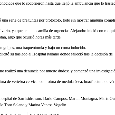
onocidos que lo socorrieron hasta que llegó la ambulancia que lo trasla
ó una serie de preguntas por protocolo, todo sin mostrar ninguna compl
alvario, ya que, en una camilla de urgencias Alejandro inició con ronqu
dan, algo que ocurrió horas más tarde.
con golpes, una traqueotomía y bajo un coma inducido.
icitó su traslado al Hospital Italiano donde falleció tras la decisión de
aliano realizó una denuncia por muerte dudosa y comenzó una investigaci
tura de vértebra cervical con rotura de médula ósea, luxofractura de vér
l hospital de San Isidro son: Darío Campos, Martín Montagna, María Qu
elo Toro Solano y Marina Vanesa Vogelin.