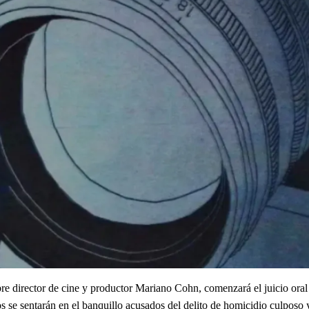
e director de cine y productor Mariano Cohn, comenzará el juicio oral 
 se sentarán en el banquillo acusados del delito de homicidio culposo 