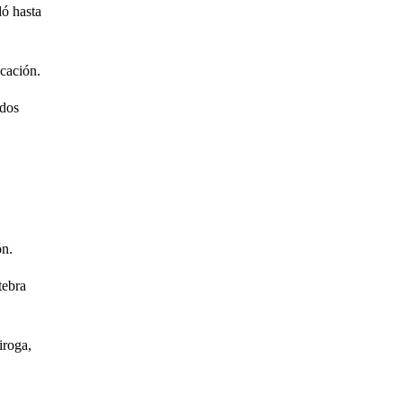
dó hasta
icación.
idos
ón.
tebra
iroga,