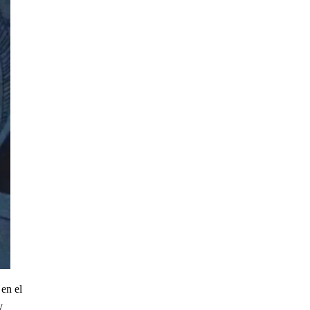
en el
y