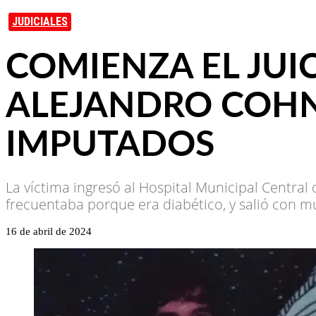
JUDICIALES
COMIENZA EL JUI
ALEJANDRO COHN
IMPUTADOS
La víctima ingresó al Hospital Municipal Central
frecuentaba porque era diabético, y salió con mu
16 de abril de 2024