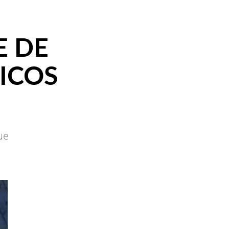
E DE
ICOS
ue