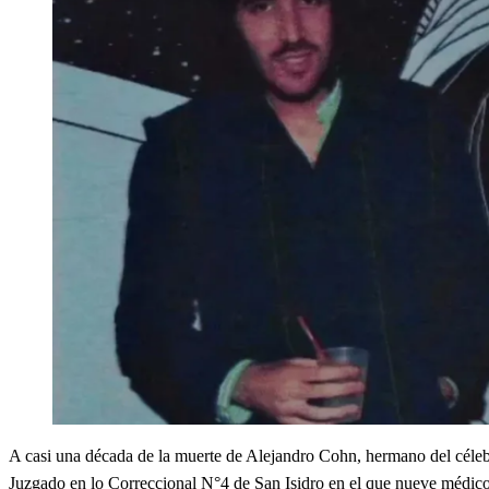
A casi una década de la muerte de Alejandro Cohn, hermano del célebr
Juzgado en lo Correccional N°4 de San Isidro en el que nueve médicos