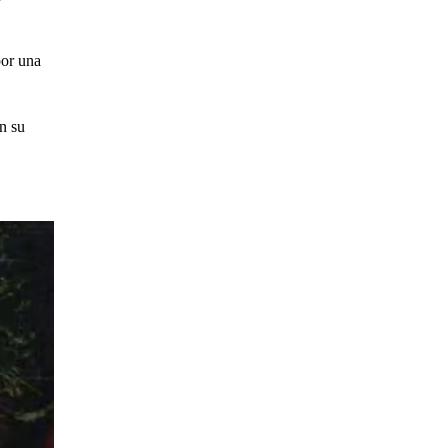
por una
n su