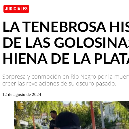
JUDICIALES
LA TENEBROSA HIS
DE LAS GOLOSINA
HIENA DE LA PLAT
Sorpresa y conmoción en Río Negro por la muert
creer las revelaciones de su oscuro pasado.
12 de agosto de 2024