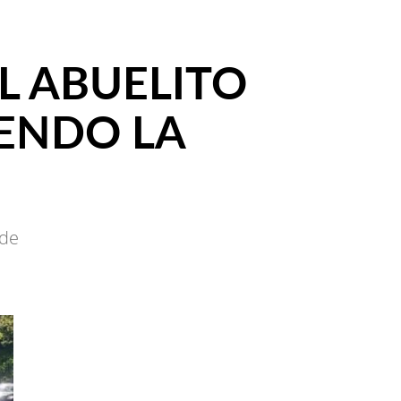
EL ABUELITO
IENDO LA
ede