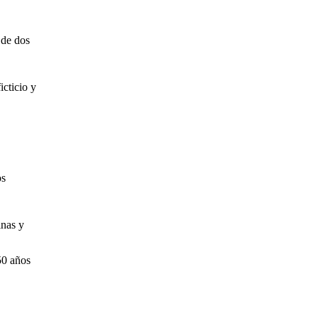
 de dos
cticio y
os
inas y
50 años