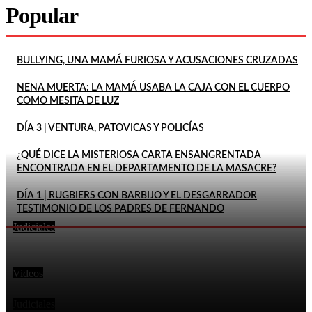
Popular
BULLYING, UNA MAMÁ FURIOSA Y ACUSACIONES CRUZADAS
NENA MUERTA: LA MAMÁ USABA LA CAJA CON EL CUERPO
COMO MESITA DE LUZ
DÍA 3 | VENTURA, PATOVICAS Y POLICÍAS
¿QUÉ DICE LA MISTERIOSA CARTA ENSANGRENTADA
ENCONTRADA EN EL DEPARTAMENTO DE LA MASACRE?
DÍA 1 | RUGBIERS CON BARBIJO Y EL DESGARRADOR
TESTIMONIO DE LOS PADRES DE FERNANDO
Judiciales
LA FISCALÍA RECHAZÓ EL PEDIDO DE PITY ÁLVAREZ
En este momento
PARA SUSPENDER EL JUICIO POR EL ASESINATO DE
UN...
Videos
ADULTO AMENAZÓ Y GOLPEÓ A ESTUDIANTE A LA
SALIDA DEL COLEGIO: «TE VOY A MATAR A VOS...
Judiciales