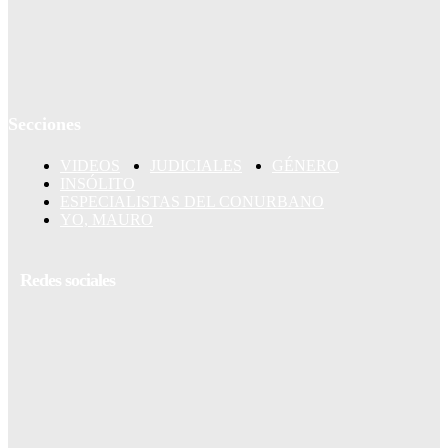
Secciones
VIDEOS
JUDICIALES
GÉNERO
INSÓLITO
ESPECIALISTAS DEL CONURBANO
YO, MAURO
Redes sociales