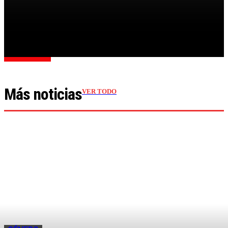
LA MADRE DE MAILÉN HABLÓ SOBRE UNO DE LOS
DETENIDOS: «ESTABA OBSESIONADO CON ELLA»
Cargar más
Más noticias
VER TODO