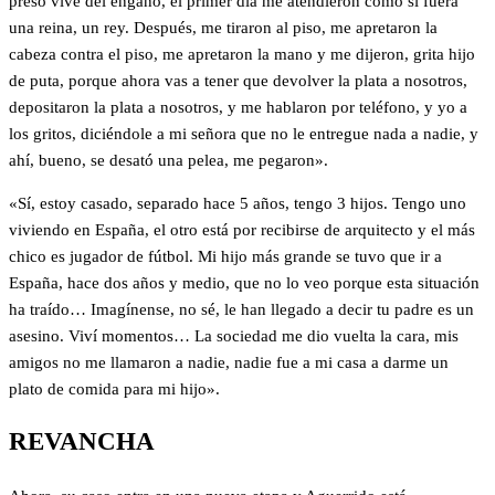
preso vive del engaño, el primer día me atendieron como si fuera
una reina, un rey. Después, me tiraron al piso, me apretaron la
cabeza contra el piso, me apretaron la mano y me dijeron, grita hijo
de puta, porque ahora vas a tener que devolver la plata a nosotros,
depositaron la plata a nosotros, y me hablaron por teléfono, y yo a
los gritos, diciéndole a mi señora que no le entregue nada a nadie, y
ahí, bueno, se desató una pelea, me pegaron».
«Sí, estoy casado, separado hace 5 años, tengo 3 hijos. Tengo uno
viviendo en España, el otro está por recibirse de arquitecto y el más
chico es jugador de fútbol. Mi hijo más grande se tuvo que ir a
España, hace dos años y medio, que no lo veo porque esta situación
ha traído… Imagínense, no sé, le han llegado a decir tu padre es un
asesino. Viví momentos… La sociedad me dio vuelta la cara, mis
amigos no me llamaron a nadie, nadie fue a mi casa a darme un
plato de comida para mi hijo».
REVANCHA