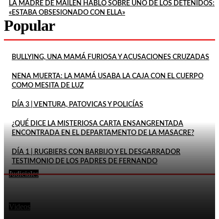
LA MADRE DE MAILÉN HABLÓ SOBRE UNO DE LOS DETENIDOS:
«ESTABA OBSESIONADO CON ELLA»
Popular
BULLYING, UNA MAMÁ FURIOSA Y ACUSACIONES CRUZADAS
NENA MUERTA: LA MAMÁ USABA LA CAJA CON EL CUERPO
COMO MESITA DE LUZ
DÍA 3 | VENTURA, PATOVICAS Y POLICÍAS
¿QUÉ DICE LA MISTERIOSA CARTA ENSANGRENTADA
ENCONTRADA EN EL DEPARTAMENTO DE LA MASACRE?
DÍA 1 | RUGBIERS CON BARBIJO Y EL DESGARRADOR
TESTIMONIO DE LOS PADRES DE FERNANDO
Judiciales
LA FISCALÍA RECHAZÓ EL PEDIDO DE PITY ÁLVAREZ
En este momento
PARA SUSPENDER EL JUICIO POR EL ASESINATO DE
UN...
Videos
ADULTO AMENAZÓ Y GOLPEÓ A ESTUDIANTE A LA