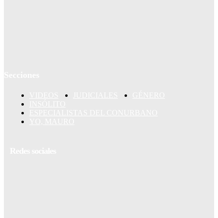
Secciones
VIDEOS
JUDICIALES
GÉNERO
INSÓLITO
ESPECIALISTAS DEL CONURBANO
YO, MAURO
Redes sociales