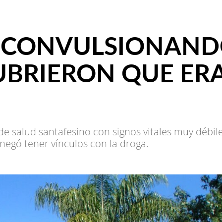
 CONVULSIONAND
UBRIERON QUE ER
e salud santafesino con signos vitales muy débile
 negó tener vínculos con la droga.