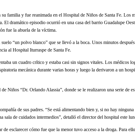
u familia y fue reanimada en el Hospital de Niños de Santa Fe. Los 
a. El dramático episodio ocurrió en una casa del barrio Guadalupe Oest
ión fue la abuela de la víctima.
l suelo “un polvo blanco” que se llevó a la boca. Unos minutos después
ncia al Hospital Iturraspe de Santa Fe.
entaba un cuadro crítico y estaba casi sin signos vitales. Los médicos lo
espiratoria mecánica durante varias horas y luego la derivaron a un hospi
al de Niños “Dr. Orlando Alassia”, donde se le realizaron una serie de es
 compañía de sus padres. “Se está alimentando bien y, si no hay ninguna
 sala de cuidados intermedios”, detalló el director del hospital este lun
ar de esclarecer cómo fue que la menor tuvo acceso a la droga. Para ello