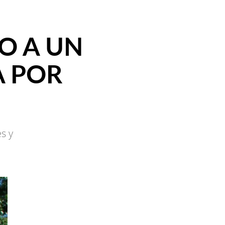
O A UN
A POR
s y