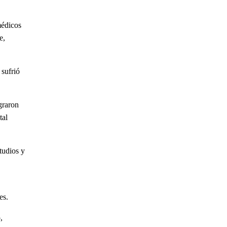
médicos
e,
 sufrió
graron
tal
tudios y
es.
,