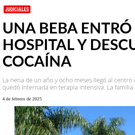
JUDICIALES
UNA BEBA ENTRÓ
HOSPITAL Y DESC
COCAÍNA
La nena de un año y ocho meses llegó al centro d
quedó internada en terapia intensiva. La familia
4 de febrero de 2025