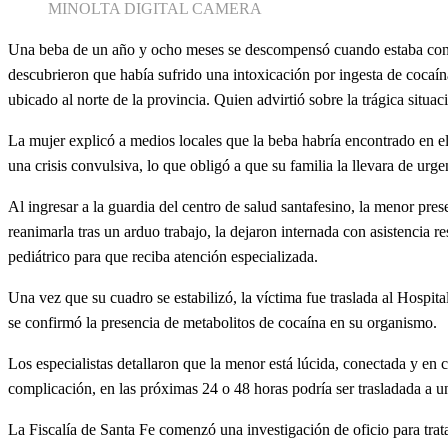
MINOLTA DIGITAL CAMERA
Una beba de un año y ocho meses se descompensó cuando estaba con s
descubrieron que había sufrido una intoxicación por ingesta de cocaín
ubicado al norte de la provincia. Quien advirtió sobre la trágica situac
La mujer explicó a medios locales que la beba habría encontrado en e
una crisis convulsiva, lo que obligó a que su familia la llevara de urge
Al ingresar a la guardia del centro de salud santafesino, la menor pres
reanimarla tras un arduo trabajo, la dejaron internada con asistencia r
pediátrico para que reciba atención especializada.
Una vez que su cuadro se estabilizó, la víctima fue traslada al Hospit
se confirmó la presencia de metabolitos de cocaína en su organismo.
Los especialistas detallaron que la menor está lúcida, conectada y en
complicación, en las próximas 24 o 48 horas podría ser trasladada a una
La Fiscalía de Santa Fe comenzó una investigación de oficio para trat