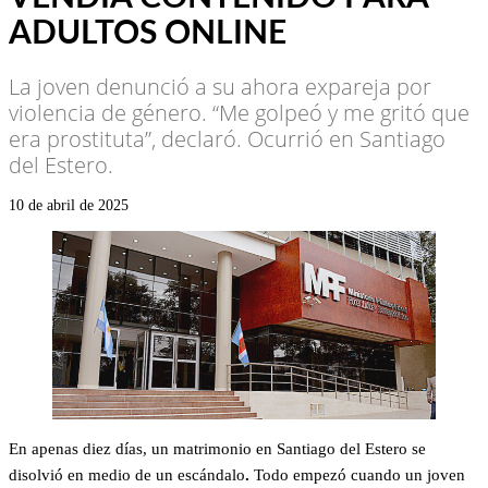
ADULTOS ONLINE
La joven denunció a su ahora expareja por
violencia de género. “Me golpeó y me gritó que
era prostituta”, declaró. Ocurrió en Santiago
del Estero.
10 de abril de 2025
En apenas diez días, un matrimonio en Santiago del Estero se
disolvió en medio de un escándalo
.
Todo empezó cuando un joven