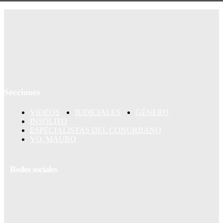
Secciones
VIDEOS
JUDICIALES
GÉNERO
INSÓLITO
ESPECIALISTAS DEL CONURBANO
YO, MAURO
Redes sociales