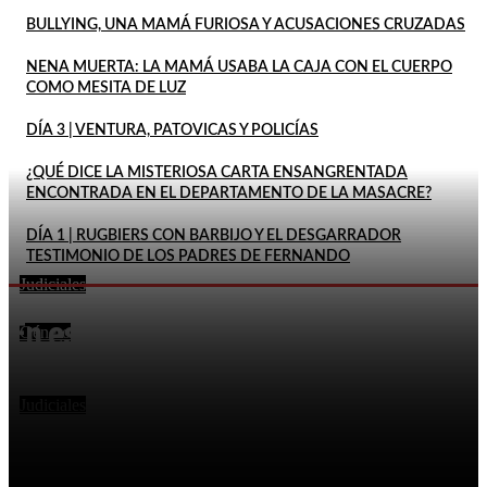
BULLYING, UNA MAMÁ FURIOSA Y ACUSACIONES CRUZADAS
NENA MUERTA: LA MAMÁ USABA LA CAJA CON EL CUERPO
COMO MESITA DE LUZ
DÍA 3 | VENTURA, PATOVICAS Y POLICÍAS
¿QUÉ DICE LA MISTERIOSA CARTA ENSANGRENTADA
ENCONTRADA EN EL DEPARTAMENTO DE LA MASACRE?
DÍA 1 | RUGBIERS CON BARBIJO Y EL DESGARRADOR
TESTIMONIO DE LOS PADRES DE FERNANDO
Judiciales
FEMICIDIO DE AGOSTINA: DETUVIERON A DOS
En este momento
INQUILINOS DE BARRELIER
Género
DECLARÓ QUE SU ESPOSA HABÍA MUERTO POR LA
EXPLOSIÓN DE UN CELULAR Y DOS MESES DESPUÉS
LO...
Judiciales
LA FISCALÍA RECHAZÓ EL PEDIDO DE PITY ÁLVAREZ
PARA SUSPENDER EL JUICIO POR EL ASESINATO DE
UN...