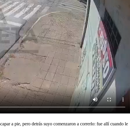
scapar a pie, pero detrás suyo comenzaron a correrlo: fue allí cuando le