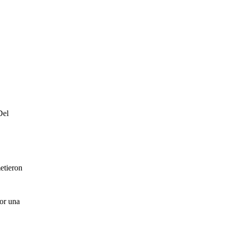
Del
etieron
por una