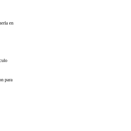
nerla en
culo
on para