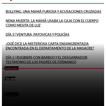
BULLYING, UNA MAMÁ FURIOSA Y ACUSACIONES CRUZADAS
NENA MUERTA: LA MAMÁ USABA LA CAJA CON EL CUERPO
COMO MESITA DE LUZ
DÍA 3 | VENTURA, PATOVICAS Y POLICÍAS
¿QUÉ DICE LA MISTERIOSA CARTA ENSANGRENTADA
ENCONTRADA EN EL DEPARTAMENTO DE LA MASACRE?
DÍA 1 | RUGBIERS CON BARBIJO Y EL DESGARRADOR
TESTIMONIO DE LOS PADRES DE FERNANDO
Judiciales
FEMICIDIO DE AGOSTINA: DETUVIERON A DOS
En este momento
INQUILINOS DE BARRELIER
Género
DECLARÓ QUE SU ESPOSA HABÍA MUERTO POR LA
EXPLOSIÓN DE UN CELULAR Y DOS MESES DESPUÉS
LO...
Judiciales
LA FISCALÍA RECHAZÓ EL PEDIDO DE PITY ÁLVAREZ
PARA SUSPENDER EL JUICIO POR EL ASESINATO DE