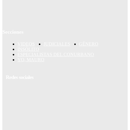
Secciones
VIDEOS
JUDICIALES
GÉNERO
INSÓLITO
ESPECIALISTAS DEL CONURBANO
YO, MAURO
Redes sociales