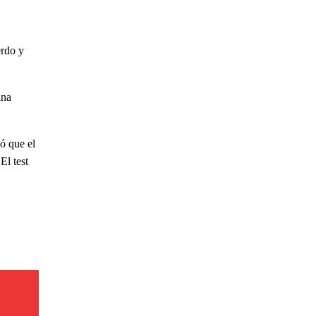
erdo y
ina
ó que el
El test