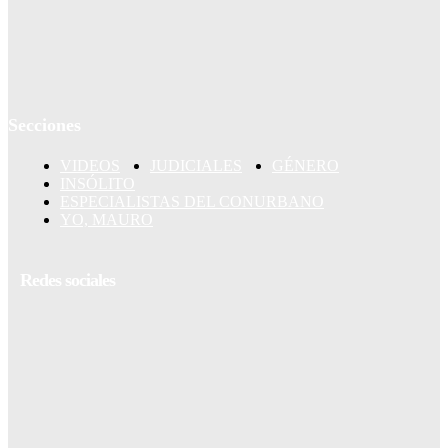
Secciones
VIDEOS
JUDICIALES
GÉNERO
INSÓLITO
ESPECIALISTAS DEL CONURBANO
YO, MAURO
Redes sociales