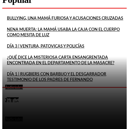
BULLYING, UNA MAMÁ FURIOSA Y ACUSACIONES CRUZADAS
NENA MUERTA: LA MAMÁ USABA LA CAJA CON EL CUERPO
COMO MESITA DE LUZ
DÍA 3 | VENTURA, PATOVICAS Y POLICÍAS
¿QUÉ DICE LA MISTERIOSA CARTA ENSANGRENTADA
ENCONTRADA EN EL DEPARTAMENTO DE LA MASACRE?
DÍA 1 | RUGBIERS CON BARBIJO Y EL DESGARRADOR
TESTIMONIO DE LOS PADRES DE FERNANDO
Judiciales
FEMICIDIO DE AGOSTINA: DETUVIERON A DOS
En este momento
INQUILINOS DE BARRELIER
Género
DECLARÓ QUE SU ESPOSA HABÍA MUERTO POR LA
EXPLOSIÓN DE UN CELULAR Y DOS MESES DESPUÉS
LO...
Judiciales
LA FISCALÍA RECHAZÓ EL PEDIDO DE PITY ÁLVAREZ