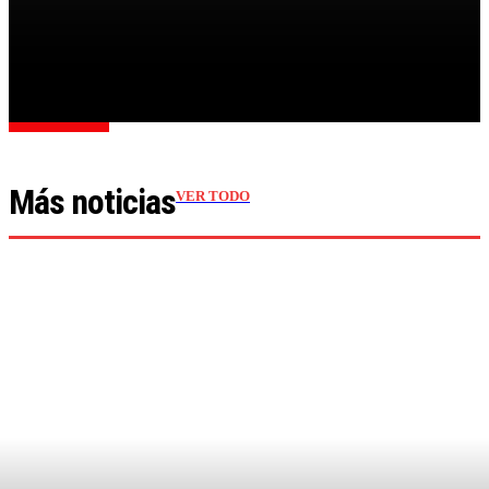
PARA SUSPENDER EL JUICIO POR EL ASESINATO DE
UN...
Cargar más
Más noticias
VER TODO