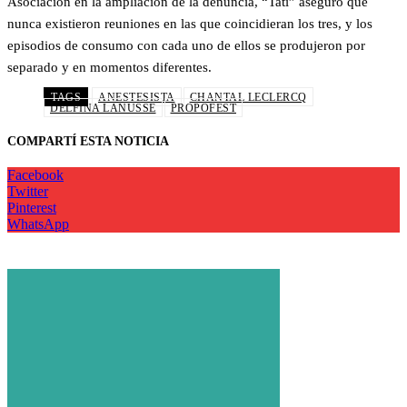
Asociación en la ampliación de la denuncia, “Tati” aseguró que
nunca existieron reuniones en las que coincidieran los tres, y los
episodios de consumo con cada uno de ellos se produjeron por
separado y en momentos diferentes.
TAGS
ANESTESISTA
CHANTAL LECLERCQ
DELFINA LANUSSE
PROPOFEST
COMPARTÍ ESTA NOTICIA
Facebook
Twitter
Pinterest
WhatsApp