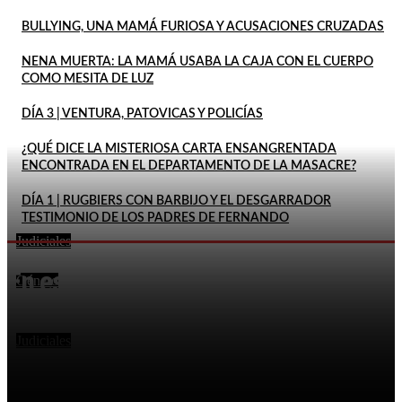
BULLYING, UNA MAMÁ FURIOSA Y ACUSACIONES CRUZADAS
NENA MUERTA: LA MAMÁ USABA LA CAJA CON EL CUERPO
COMO MESITA DE LUZ
DÍA 3 | VENTURA, PATOVICAS Y POLICÍAS
¿QUÉ DICE LA MISTERIOSA CARTA ENSANGRENTADA
ENCONTRADA EN EL DEPARTAMENTO DE LA MASACRE?
DÍA 1 | RUGBIERS CON BARBIJO Y EL DESGARRADOR
TESTIMONIO DE LOS PADRES DE FERNANDO
Judiciales
FEMICIDIO DE AGOSTINA: DETUVIERON A DOS
En este momento
INQUILINOS DE BARRELIER
Género
DECLARÓ QUE SU ESPOSA HABÍA MUERTO POR LA
EXPLOSIÓN DE UN CELULAR Y DOS MESES DESPUÉS
LO...
Judiciales
LA FISCALÍA RECHAZÓ EL PEDIDO DE PITY ÁLVAREZ
PARA SUSPENDER EL JUICIO POR EL ASESINATO DE
UN...