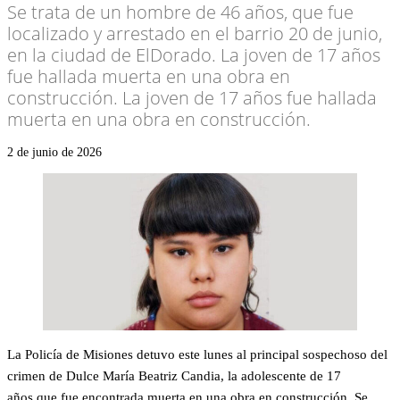
Se trata de un hombre de 46 años, que fue
localizado y arrestado en el barrio 20 de junio,
en la ciudad de ElDorado. La joven de 17 años
fue hallada muerta en una obra en
construcción. La joven de 17 años fue hallada
muerta en una obra en construcción.
2 de junio de 2026
La Policía de Misiones detuvo este lunes al principal sospechoso del
crimen de Dulce María Beatriz Candia, la adolescente de 17
años que fue encontrada muerta en una obra en construcción. Se