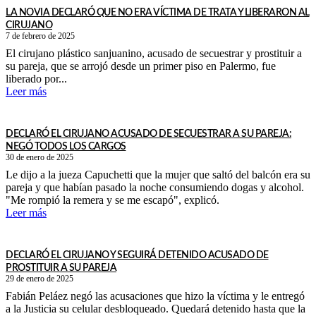
LA NOVIA DECLARÓ QUE NO ERA VÍCTIMA DE TRATA Y LIBERARON AL
CIRUJANO
7 de febrero de 2025
El cirujano plástico sanjuanino, acusado de secuestrar y prostituir a
su pareja, que se arrojó desde un primer piso en Palermo, fue
liberado por...
Leer más
DECLARÓ EL CIRUJANO ACUSADO DE SECUESTRAR A SU PAREJA:
NEGÓ TODOS LOS CARGOS
30 de enero de 2025
Le dijo a la jueza Capuchetti que la mujer que saltó del balcón era su
pareja y que habían pasado la noche consumiendo dogas y alcohol.
"Me rompió la remera y se me escapó", explicó.
Leer más
DECLARÓ EL CIRUJANO Y SEGUIRÁ DETENIDO ACUSADO DE
PROSTITUIR A SU PAREJA
29 de enero de 2025
Fabián Peláez negó las acusaciones que hizo la víctima y le entregó
a la Justicia su celular desbloqueado. Quedará detenido hasta que la