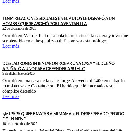
Leer más
TENÍA RELACIONES SEXUALES EN EL AUTO Y LE DISPARÓ A UN
HOMBRE QUE SE ASOMÓ POR LA VENTANILLA
22 de diciembre de 2025
Ocurrió en Mar del Plata. La bala le impactó en la cadera y tuvo que
ser atendido en el hospital zonal. El agresor está prófugo.
Leer más
DOS LADRONES INTENTARON ROBAR UNA CASA Y EL DUEÑO
APUÑALÓ A UNO PARA DEFENDER A SU HIJO
9 de diciembre de 2025
Ocurrió en una casa de la calle Jorge Acevedo al 5400 en el barrio
marplatense de Constitución. El herido quedó internado y su
cómplice detenido
Leer más
«¡MI PAPÁ QUIERE MATAR A MI MAMÁ!»: EL DESESPERADO PEDIDO
DE UN NENE
10 de noviembre de 2025
El hecho ocurrió en Mar del Plata. Tras el rápido accionar del hijo,