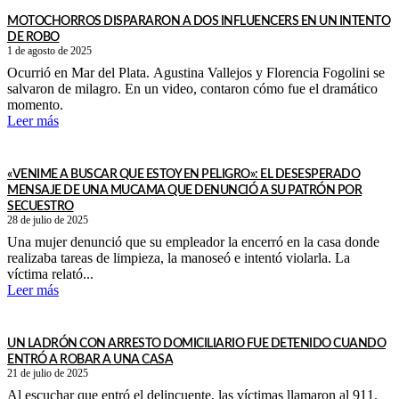
MOTOCHORROS DISPARARON A DOS INFLUENCERS EN UN INTENTO
DE ROBO
1 de agosto de 2025
Ocurrió en Mar del Plata. Agustina Vallejos y Florencia Fogolini se
salvaron de milagro. En un video, contaron cómo fue el dramático
momento.
Leer más
«VENIME A BUSCAR QUE ESTOY EN PELIGRO»: EL DESESPERADO
MENSAJE DE UNA MUCAMA QUE DENUNCIÓ A SU PATRÓN POR
SECUESTRO
28 de julio de 2025
Una mujer denunció que su empleador la encerró en la casa donde
realizaba tareas de limpieza, la manoseó e intentó violarla. La
víctima relató...
Leer más
UN LADRÓN CON ARRESTO DOMICILIARIO FUE DETENIDO CUANDO
ENTRÓ A ROBAR A UNA CASA
21 de julio de 2025
Al escuchar que entró el delincuente, las víctimas llamaron al 911.