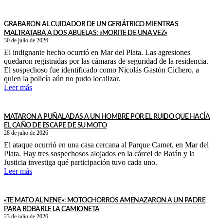
GRABARON AL CUIDADOR DE UN GERIÁTRICO MIENTRAS
MALTRATABA A DOS ABUELAS: «MORITE DE UNA VEZ»
30 de julio de 2026
El indignante hecho ocurrió en Mar del Plata. Las agresiones
quedaron registradas por las cámaras de seguridad de la residencia.
El sospechoso fue identificado como Nicolás Gastón Cichero, a
quien la policía aún no pudo localizar.
Leer más
MATARON A PUÑALADAS A UN HOMBRE POR EL RUIDO QUE HACÍA
EL CAÑO DE ESCAPE DE SU MOTO
28 de julio de 2026
El ataque ocurrió en una casa cercana al Parque Camet, en Mar del
Plata. Hay tres sospechosos alojados en la cárcel de Batán y la
Justicia investiga qué participación tuvo cada uno.
Leer más
«TE MATO AL NENE»: MOTOCHORROS AMENAZARON A UN PADRE
PARA ROBARLE LA CAMIONETA
23 de julio de 2026