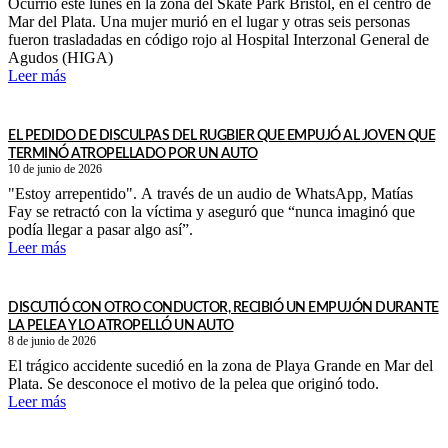
Ocurrió este lunes en la zona del Skate Park Bristol, en el centro de
Mar del Plata. Una mujer murió en el lugar y otras seis personas
fueron trasladadas en código rojo al Hospital Interzonal General de
Agudos (HIGA)
Leer más
EL PEDIDO DE DISCULPAS DEL RUGBIER QUE EMPUJÓ AL JOVEN QUE
TERMINÓ ATROPELLADO POR UN AUTO
10 de junio de 2026
"Estoy arrepentido". A través de un audio de WhatsApp, Matías
Fay se retractó con la víctima y aseguró que “nunca imaginó que
podía llegar a pasar algo así”.
Leer más
DISCUTIÓ CON OTRO CONDUCTOR, RECIBIÓ UN EMPUJÓN DURANTE
LA PELEA Y LO ATROPELLÓ UN AUTO
8 de junio de 2026
El trágico accidente sucedió en la zona de Playa Grande en Mar del
Plata. Se desconoce el motivo de la pelea que originó todo.
Leer más