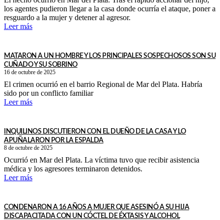
los agentes pudieron llegar a la casa donde ocurría el ataque, poner a
resguardo a la mujer y detener al agresor.
Leer más
MATARON A UN HOMBRE Y LOS PRINCIPALES SOSPECHOSOS SON SU
CUÑADO Y SU SOBRINO
16 de octubre de 2025
El crimen ocurrió en el barrio Regional de Mar del Plata. Habría
sido por un conflicto familiar
Leer más
INQUILINOS DISCUTIERON CON EL DUEÑO DE LA CASA Y LO
APUÑALARON POR LA ESPALDA
8 de octubre de 2025
Ocurrió en Mar del Plata. La víctima tuvo que recibir asistencia
médica y los agresores terminaron detenidos.
Leer más
CONDENARON A 16 AÑOS A MUJER QUE ASESINÓ A SU HIJA
DISCAPACITADA CON UN CÓCTEL DE ÉXTASIS Y ALCOHOL