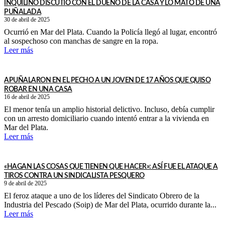
INQUILINO DISCUTIÓ CON EL DUEÑO DE LA CASA Y LO MATÓ DE UNA
PUÑALADA
30 de abril de 2025
Ocurrió en Mar del Plata. Cuando la Policía llegó al lugar, encontró
al sospechoso con manchas de sangre en la ropa.
Leer más
APUÑALARON EN EL PECHO A UN JOVEN DE 17 AÑOS QUE QUISO
ROBAR EN UNA CASA
16 de abril de 2025
El menor tenía un amplio historial delictivo. Incluso, debía cumplir
con un arresto domiciliario cuando intentó entrar a la vivienda en
Mar del Plata.
Leer más
«HAGAN LAS COSAS QUE TIENEN QUE HACER»: ASÍ FUE EL ATAQUE A
TIROS CONTRA UN SINDICALISTA PESQUERO
9 de abril de 2025
El feroz ataque a uno de los líderes del Sindicato Obrero de la
Industria del Pescado (Soip) de Mar del Plata, ocurrido durante la...
Leer más