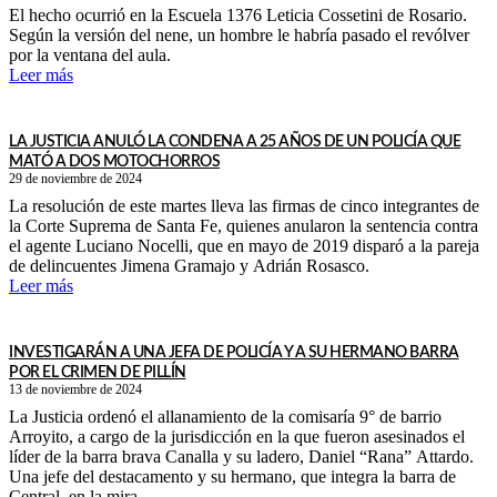
El hecho ocurrió en la Escuela 1376 Leticia Cossetini de Rosario.
Según la versión del nene, un hombre le habría pasado el revólver
por la ventana del aula.
Leer más
LA JUSTICIA ANULÓ LA CONDENA A 25 AÑOS DE UN POLICÍA QUE
MATÓ A DOS MOTOCHORROS
29 de noviembre de 2024
La resolución de este martes lleva las firmas de cinco integrantes de
la Corte Suprema de Santa Fe, quienes anularon la sentencia contra
el agente Luciano Nocelli, que en mayo de 2019 disparó a la pareja
de delincuentes Jimena Gramajo y Adrián Rosasco.
Leer más
INVESTIGARÁN A UNA JEFA DE POLICÍA Y A SU HERMANO BARRA
POR EL CRIMEN DE PILLÍN
13 de noviembre de 2024
La Justicia ordenó el allanamiento de la comisaría 9° de barrio
Arroyito, a cargo de la jurisdicción en la que fueron asesinados el
líder de la barra brava Canalla y su ladero, Daniel “Rana” Attardo.
Una jefe del destacamento y su hermano, que integra la barra de
Central, en la mira