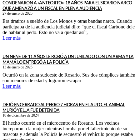
CONDENARON A «ANTEOJITO»: 18 AÑOS PARA EL SICARIO NARCO
QUE AMENAZÓ A UN FISCAL EN PLENA AUDIENCIA
27 de enero de 2025
Era tiratiros a sueldo de Los Monos y otras bandas narco. Cuando
participaba de la audiencia judicial dijo: "que el fiscal Carbone deje
de hablar al pedo. Esto no va a quedar así”,
Leer más
UN NENE DE 11 AÑOS LE ROBÓ A UN JUBILADO CON UN ARMA Y LA
MAMÁ LO ENTREGÓ A LA POLICÍA
13 de enero de 2025
Ocurrió en la zona sudoeste de Rosario. Sus dos cómplices también
son menores de edad y lograron escapar
Leer más
DEJÓ ENCERRADO AL PERRO 7 HORAS EN EL AUTO, EL ANIMAL
MURIÓ Y ELLA FUE DETENIDA
18 de diciembre de 2024
El hecho ocurrió en el microcentro de Rosario. Los vecinos
increparon a la mujer mientras lloraba por el fallecimiento de su
mascota y además la Policía le secuestró el vehículo porque estaba
mal estacionado