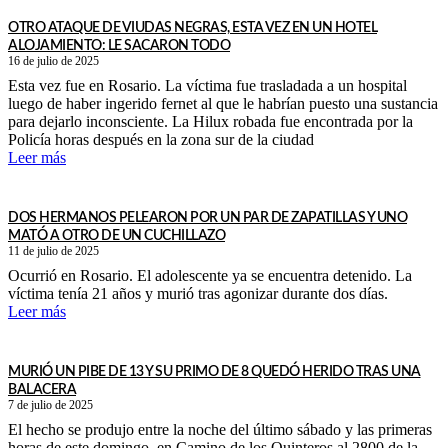
OTRO ATAQUE DE VIUDAS NEGRAS, ESTA VEZ EN UN HOTEL
ALOJAMIENTO: LE SACARON TODO
16 de julio de 2025
Esta vez fue en Rosario. La víctima fue trasladada a un hospital
luego de haber ingerido fernet al que le habrían puesto una sustancia
para dejarlo inconsciente. La Hilux robada fue encontrada por la
Policía horas después en la zona sur de la ciudad
Leer más
DOS HERMANOS PELEARON POR UN PAR DE ZAPATILLAS Y UNO
MATÓ A OTRO DE UN CUCHILLAZO
11 de julio de 2025
Ocurrió en Rosario. El adolescente ya se encuentra detenido. La
víctima tenía 21 años y murió tras agonizar durante dos días.
Leer más
MURIÓ UN PIBE DE 13 Y SU PRIMO DE 8 QUEDÓ HERIDO TRAS UNA
BALACERA
7 de julio de 2025
El hecho se produjo entre la noche del último sábado y las primeras
horas de este domingo, en Camino de los Quinteros al 2800 de la