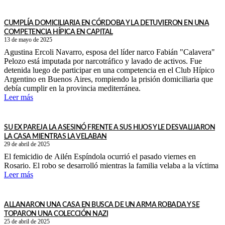
CUMPLÍA DOMICILIARIA EN CÓRDOBA Y LA DETUVIERON EN UNA
COMPETENCIA HÍPICA EN CAPITAL
13 de mayo de 2025
Agustina Ercoli Navarro, esposa del líder narco Fabián "Calavera"
Pelozo está imputada por narcotráfico y lavado de activos. Fue
detenida luego de participar en una competencia en el Club Hípico
Argentino en Buenos Aires, rompiendo la prisión domiciliaria que
debía cumplir en la provincia mediterránea.
Leer más
SU EX PAREJA LA ASESINÓ FRENTE A SUS HIJOS Y LE DESVALIJARON
LA CASA MIENTRAS LA VELABAN
29 de abril de 2025
El femicidio de Ailén Espíndola ocurrió el pasado viernes en
Rosario. El robo se desarrolló mientras la familia velaba a la víctima
Leer más
ALLANARON UNA CASA EN BUSCA DE UN ARMA ROBADA Y SE
TOPARON UNA COLECCIÓN NAZI
25 de abril de 2025