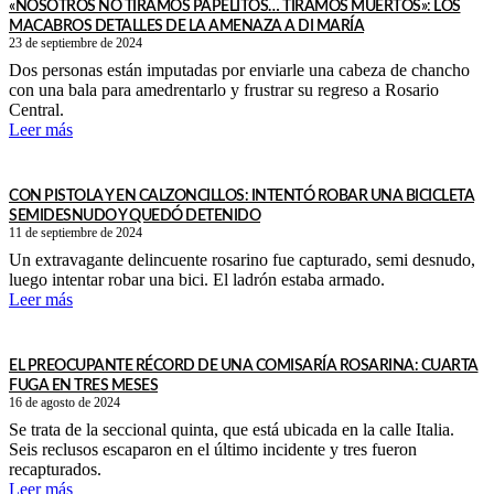
«NOSOTROS NO TIRAMOS PAPELITOS… TIRAMOS MUERTOS»: LOS
MACABROS DETALLES DE LA AMENAZA A DI MARÍA
23 de septiembre de 2024
Dos personas están imputadas por enviarle una cabeza de chancho
con una bala para amedrentarlo y frustrar su regreso a Rosario
Central.
Leer más
CON PISTOLA Y EN CALZONCILLOS: INTENTÓ ROBAR UNA BICICLETA
SEMIDESNUDO Y QUEDÓ DETENIDO
11 de septiembre de 2024
Un extravagante delincuente rosarino fue capturado, semi desnudo,
luego intentar robar una bici. El ladrón estaba armado.
Leer más
EL PREOCUPANTE RÉCORD DE UNA COMISARÍA ROSARINA: CUARTA
FUGA EN TRES MESES
16 de agosto de 2024
Se trata de la seccional quinta, que está ubicada en la calle Italia.
Seis reclusos escaparon en el último incidente y tres fueron
recapturados.
Leer más