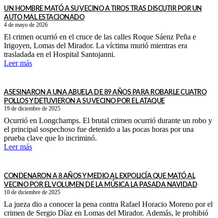
UN HOMBRE MATÓ A SU VECINO A TIROS TRAS DISCUTIR POR UN
AUTO MAL ESTACIONADO
4 de mayo de 2026
El crimen ocurrió en el cruce de las calles Roque Sáenz Peña e
Irigoyen, Lomas del Mirador. La víctima murió mientras era
trasladada en el Hospital Santojanni.
Leer más
ASESINARON A UNA ABUELA DE 89 AÑOS PARA ROBARLE CUATRO
POLLOS Y DETUVIERON A SU VECINO POR EL ATAQUE
19 de diciembre de 2025
Ocurrió en Longchamps. El brutal crimen ocurrió durante un robo y
el principal sospechoso fue detenido a las pocas horas por una
prueba clave que lo incriminó.
Leer más
CONDENARON A 8 AÑOS Y MEDIO AL EXPOLICÍA QUE MATÓ AL
VECINO POR EL VOLUMEN DE LA MÚSICA LA PASADA NAVIDAD
10 de diciembre de 2025
La jueza dio a conocer la pena contra Rafael Horacio Moreno por el
crimen de Sergio Díaz en Lomas del Mirador. Además, le prohibió