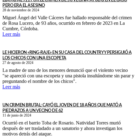
LLAMÓ AL 911 POR EL CRIMEN DE SU VECINA, AYUDÓ EN EL CASO
PERO ERA EL ASESINO
28 de noviembre de 2024
Miguel Ángel del Valle Cáceres fue hallado responsable del crimen
de Rosa Lucero, de 93 años, ocurrido en febrero de 2023 en La
Cumbre, Córdoba.
Leer más
LE HICIERON «RING-RAJE» EN SU CASA DEL COUNTRY Y PERSIGUIÓ A
LOS CHICOS CON UNA ESCOPETA
27 de agosto de 2024
La madre de uno de los menores denunció que el violento vecino
"se apareció con una escopeta y una pistola insultándome sin parar y
preguntando el nombre de los chicos".
Leer más
UN CRIMEN BRUTAL: CAYÓ EL JOVEN DE 18 AÑOS QUE MATÓ A
PIEDRAZOS A UN VECINO DE 62
11 de junio de 2024
Ocurrió en el barrio Toba de Rosario. Natividad Torres murió
después de ser trasladado a un sanatorio y ahora investigan los
motivos detrás del ataque.