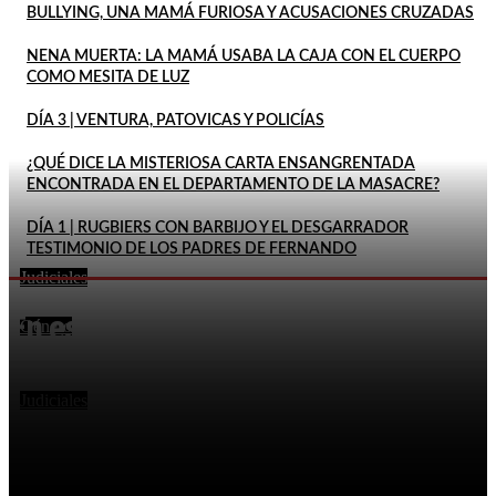
BULLYING, UNA MAMÁ FURIOSA Y ACUSACIONES CRUZADAS
NENA MUERTA: LA MAMÁ USABA LA CAJA CON EL CUERPO
COMO MESITA DE LUZ
DÍA 3 | VENTURA, PATOVICAS Y POLICÍAS
¿QUÉ DICE LA MISTERIOSA CARTA ENSANGRENTADA
ENCONTRADA EN EL DEPARTAMENTO DE LA MASACRE?
DÍA 1 | RUGBIERS CON BARBIJO Y EL DESGARRADOR
TESTIMONIO DE LOS PADRES DE FERNANDO
Judiciales
FEMICIDIO DE AGOSTINA: DETUVIERON A DOS
En este momento
INQUILINOS DE BARRELIER
Género
DECLARÓ QUE SU ESPOSA HABÍA MUERTO POR LA
EXPLOSIÓN DE UN CELULAR Y DOS MESES DESPUÉS
LO...
Judiciales
LA FISCALÍA RECHAZÓ EL PEDIDO DE PITY ÁLVAREZ
PARA SUSPENDER EL JUICIO POR EL ASESINATO DE
UN...