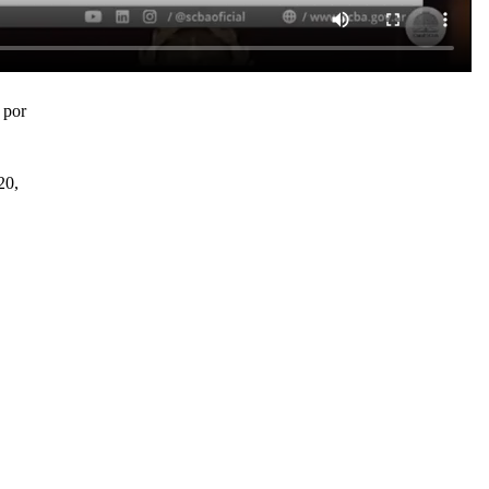
 por
20,