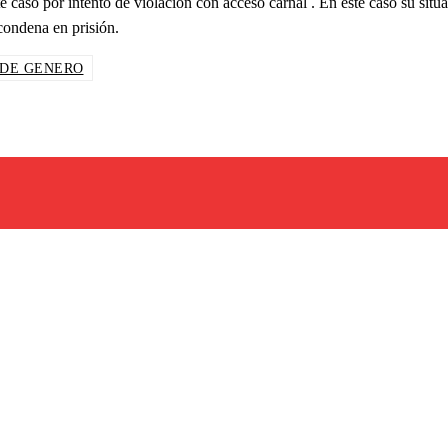
e caso por intento de violación con acceso carnal . En este caso su situ
condena en prisión.
 DE GENERO