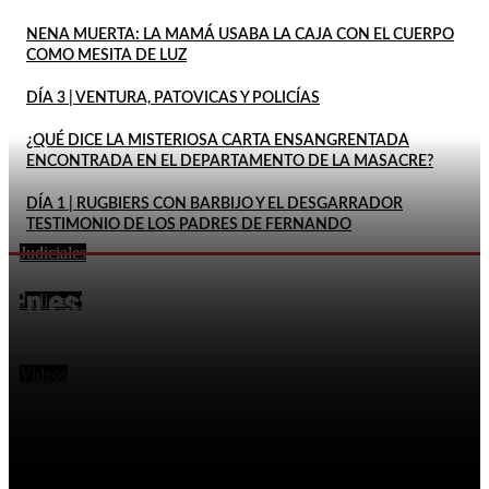
NENA MUERTA: LA MAMÁ USABA LA CAJA CON EL CUERPO
COMO MESITA DE LUZ
DÍA 3 | VENTURA, PATOVICAS Y POLICÍAS
¿QUÉ DICE LA MISTERIOSA CARTA ENSANGRENTADA
ENCONTRADA EN EL DEPARTAMENTO DE LA MASACRE?
DÍA 1 | RUGBIERS CON BARBIJO Y EL DESGARRADOR
TESTIMONIO DE LOS PADRES DE FERNANDO
Judiciales
MATARON DE UN DISPARO A UN POLICÍA DE LA
En este momento
CIUDAD QUE HABÍA IDO A BUSCAR A SU...
Judiciales
FACUNDO MOYANO QUEDÓ EN LIBERTAD Y HABLÓ
SOBRE EL EPISODIO CON LA INFLUENCER: «QUEDÓ
TODO ACLARADO»
Videos
DETUVIERON A FACUNDO MOYANO TRAS UNA
PERSECUCIÓN DE MADRUGADA CON SU PAREJA
SEMIDESNUDA EN LA CALLE