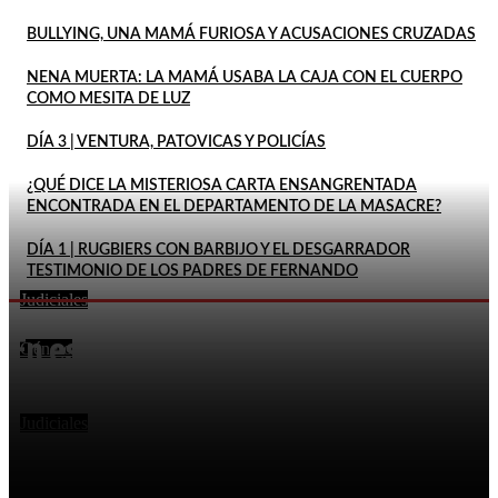
BULLYING, UNA MAMÁ FURIOSA Y ACUSACIONES CRUZADAS
NENA MUERTA: LA MAMÁ USABA LA CAJA CON EL CUERPO
COMO MESITA DE LUZ
DÍA 3 | VENTURA, PATOVICAS Y POLICÍAS
¿QUÉ DICE LA MISTERIOSA CARTA ENSANGRENTADA
ENCONTRADA EN EL DEPARTAMENTO DE LA MASACRE?
DÍA 1 | RUGBIERS CON BARBIJO Y EL DESGARRADOR
TESTIMONIO DE LOS PADRES DE FERNANDO
Judiciales
FEMICIDIO DE AGOSTINA: DETUVIERON A DOS
En este momento
INQUILINOS DE BARRELIER
Género
DECLARÓ QUE SU ESPOSA HABÍA MUERTO POR LA
EXPLOSIÓN DE UN CELULAR Y DOS MESES DESPUÉS
LO...
Judiciales
LA FISCALÍA RECHAZÓ EL PEDIDO DE PITY ÁLVAREZ
PARA SUSPENDER EL JUICIO POR EL ASESINATO DE
UN...