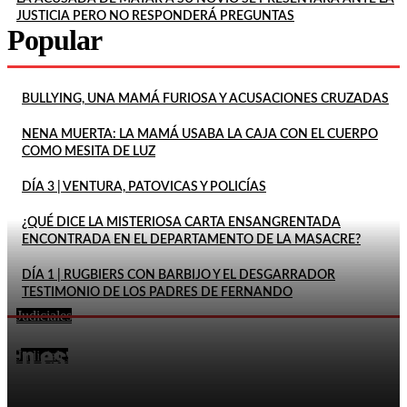
JUSTICIA PERO NO RESPONDERÁ PREGUNTAS
Popular
BULLYING, UNA MAMÁ FURIOSA Y ACUSACIONES CRUZADAS
NENA MUERTA: LA MAMÁ USABA LA CAJA CON EL CUERPO
COMO MESITA DE LUZ
DÍA 3 | VENTURA, PATOVICAS Y POLICÍAS
¿QUÉ DICE LA MISTERIOSA CARTA ENSANGRENTADA
ENCONTRADA EN EL DEPARTAMENTO DE LA MASACRE?
DÍA 1 | RUGBIERS CON BARBIJO Y EL DESGARRADOR
TESTIMONIO DE LOS PADRES DE FERNANDO
Judiciales
MATARON DE UN DISPARO A UN POLICÍA DE LA
En este momento
CIUDAD QUE HABÍA IDO A BUSCAR A SU...
Judiciales
FACUNDO MOYANO QUEDÓ EN LIBERTAD Y HABLÓ
SOBRE EL EPISODIO CON LA INFLUENCER: «QUEDÓ