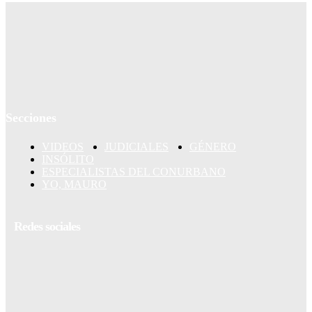
Secciones
VIDEOS
JUDICIALES
GÉNERO
INSÓLITO
ESPECIALISTAS DEL CONURBANO
YO, MAURO
Redes sociales