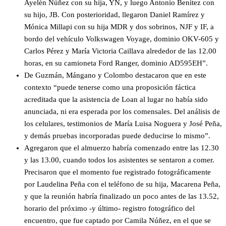
Ayelén Núñez con su hija, YN, y luego Antonio Benítez con
su hijo, JB. Con posterioridad, llegaron Daniel Ramírez y
Mónica Millapi con su hija MDR y dos sobrinos, NJF y IF, a
bordo del vehículo Volkswagen Voyage, dominio OKV-605 y
Carlos Pérez y María Victoria Caillava alrededor de las 12.00
horas, en su camioneta Ford Ranger, dominio AD595EH”.
De Guzmán, Mángano y Colombo destacaron que en este
contexto “puede tenerse como una proposición fáctica
acreditada que la asistencia de Loan al lugar no había sido
anunciada, ni era esperada por los comensales. Del análisis de
los celulares, testimonios de María Luisa Noguera y José Peña,
y demás pruebas incorporadas puede deducirse lo mismo”.
Agregaron que el almuerzo habría comenzado entre las 12.30
y las 13.00, cuando todos los asistentes se sentaron a comer.
Precisaron que el momento fue registrado fotográficamente
por Laudelina Peña con el teléfono de su hija, Macarena Peña,
y que la reunión habría finalizado un poco antes de las 13.52,
horario del próximo -y último- registro fotográfico del
encuentro, que fue captado por Camila Núñez, en el que se