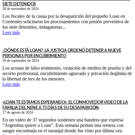
SIETE DETENIDOS
28 de noviembre de 2024
Los fiscales de la causa por la desaparición del pequeño Loan en
Corrientes solicitaron los procesamientos con prisión preventiva de
los siete detenidos, indagatorias...
Leer más
¿DÓNDE ESTÁ LOAN?: LA JUSTICIA ORDENÓ DETENER A NUEVE
PERSONAS POR ENCUBRIMIENTO
16 de septiembre de 2024
Los acusan de falso testimonio, violación de medios de prueba y del
secreto profesional, encubrimiento agravado y privación ilegítima de
la libertad de tres de los menores.
Leer más
«LOAN TE ESTAMOS ESPERANDO»: EL CONMOVEDOR VIDEO DE LA
FAMILIA DEL NENE A 73 DÍAS DE SU DESAPARICIÓN
27 de agosto de 2024
En un video de 37 segundos sostienen una bandera que expresa
“Argentina quiere a Loan”. Esta semana peritan una remera con
sangre encontrada en el naranjal donde fue visto por última vez.