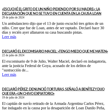
«ESCUCHÉ EL GRITO DE UN NIÑO PIDIENDO POR SU MADRE»: LA
DECLARACIÓN QUE NO SE TUVO EN CUENTA EN LA CAUSA LOAN
29 de julio de 2024
Un ambulanciero dijo que el 13 de junio escuchó tres gritos de un
niño. Cree que fue de Loan, antes de ser raptado. Declaró hace 30
días y recién ayer allanaron su casa buscando pistas.
Leer más
DECLARÓ EL EXCOMISARIO MACIEL: «TENGO MIEDO QUE ME MATEN»
22 de julio de 2024
El excomisario de 9 de Julio, Walter Maciel, declaró en indagatoria,
ante la justicia Federal de Goya, acusado de los delitos de
"sustracción de...
Leer más
DECLARÓ PÉREZ: DENUNCIÓ TORTURAS, SEÑALÓ A BENÍTEZ Y DIJO
QUE ERA «UN CHIVO EXPIATORIO»
19 de julio de 2024
El capitán de navío retirado de la Armada Argentina Carlos Pérez,
fue indagado en la causa por la desaparición de Loan Danilo Peña,