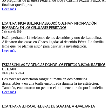
50 preguntas de la Jueza Federal de Goya Cristina Pozzer Penzo. Al
finalizar quedó presa.
Leer más
LOAN: PATRICIA BULLRICH ASEGURÓ QUE HAY «INFORMACIÓN
BORRADA» EN LOS CELULARES PERITADOS
5 de julio de 2024
Están peritando 12 teléfonos de los detenidos y uno de Laudelina.
Allanaron dos casas en Chaco ligadas al detenido Pérez. La familia
teme que "le planten algo" para desviar la investigación.
Leer más
ESTAS SON LAS EVIDENCIAS DONDE LOS PERITOS BUSCAN RASTROS
DE LOAN
10 de julio de 2024
Los forenses detectaron sangre humana en dos pañuelos
descartables y en una toalla encontrada durante la investigación.
También, encontraron un pelo en el botín encontrado por Laudelina.
Leer más
LOAN: PARA EL FISCAL FEDERAL DE GOYA FALTA «EVALUAR LA