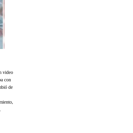
n video
ba con
mbió de
miento,
,