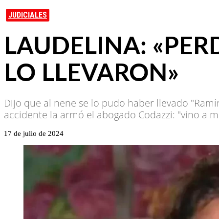
JUDICIALES
LAUDELINA: «PER
LO LLEVARON»
Dijo que al nene se lo pudo haber llevado "Ramír
accidente la armó el abogado Codazzi: "vino a mi
17 de julio de 2024