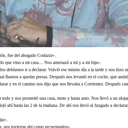
ción, fue del abogado Codazzi».
ado que vino a mi casa… Nos amenazó a mí y a mi hija».
os debíamos ir a declarar. Volvió ese mismo día a la tarde y nos hizo u
gual íbamos a quedar presas. Después nos levantó en el coche, que anda
larar y en el camino nos dijo que nos llevaba a Corrientes. Después ca
r todo y nos prometió una casa, moto y hasta auto. Nos llevó a un aloja
dejó ahí hasta las 2 de la mañana. De ahí nos llevó al Juzgado a declarar
ija».
na, nos tuvieron ahí como secuestrados».