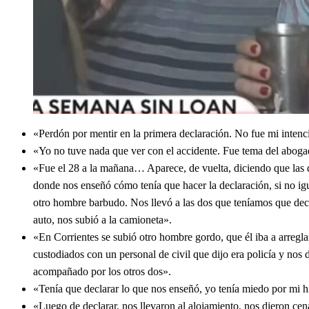
«Perdón por mentir en la primera declaración. No fue mi inten
«Yo no tuve nada que ver con el accidente. Fue tema del abog
«Fue el 28 a la mañana… Aparece, de vuelta, diciendo que las d
donde nos enseñó cómo tenía que hacer la declaración, si no i
otro hombre barbudo. Nos llevó a las dos que teníamos que dec
auto, nos subió a la camioneta».
«En Corrientes se subió otro hombre gordo, que él iba a arregla
custodiados con un personal de civil que dijo era policía y nos 
acompañado por los otros dos».
«Tenía que declarar lo que nos enseñó, yo tenía miedo por mi h
«Luego de declarar, nos llevaron al alojamiento, nos dieron ce