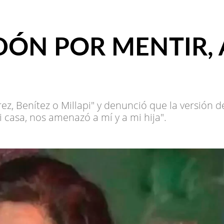
DÓN POR MENTIR, 
ez, Benítez o Millapi" y denunció que la versión d
 casa, nos amenazó a mí y a mi hija".