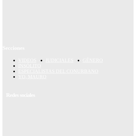
Secciones
VIDEOS
JUDICIALES
GÉNERO
INSÓLITO
ESPECIALISTAS DEL CONURBANO
YO, MAURO
Redes sociales