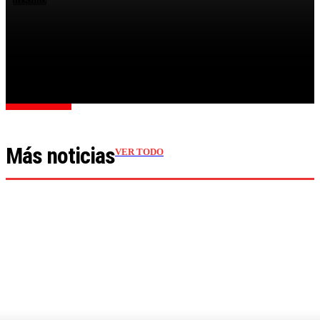
VIOLENTA AGRESIÓN: PACIENTE LE CLAVÓ UNA
TIJERA EN EL CUELLO A UNA ENFERMERA EN UN
HOSPITAL
Cargar más
Más noticias
VER TODO