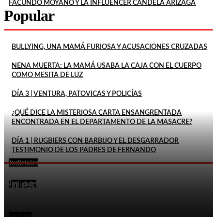
FACUNDO MOYANO Y LA INFLUENCER CANDELA ARIZAGA
Popular
BULLYING, UNA MAMÁ FURIOSA Y ACUSACIONES CRUZADAS
NENA MUERTA: LA MAMÁ USABA LA CAJA CON EL CUERPO
COMO MESITA DE LUZ
DÍA 3 | VENTURA, PATOVICAS Y POLICÍAS
¿QUÉ DICE LA MISTERIOSA CARTA ENSANGRENTADA
ENCONTRADA EN EL DEPARTAMENTO DE LA MASACRE?
DÍA 1 | RUGBIERS CON BARBIJO Y EL DESGARRADOR
TESTIMONIO DE LOS PADRES DE FERNANDO
Judiciales
LA MADRE DE MAILÉN HABLÓ SOBRE UNO DE LOS
En este momento
DETENIDOS: «ESTABA OBSESIONADO CON ELLA»
Judiciales
UN ALUMNO DE TERCER GRADO LLEVÓ UN ARMA
AL COLEGIO: UNA DOCENTE PUDO ALERTAR A LA
POLICÍA
Insólito