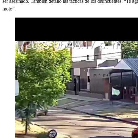
ser asesinado. También detalló las tácticas de los delincuentes: “Te aga
moto”.