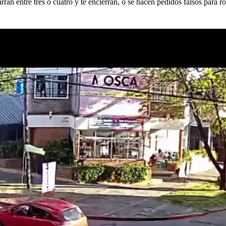
rran entre tres o cuatro y te encierran, o se hacen pedidos falsos para ro