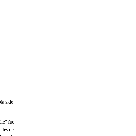
ía sido
die” fue
antes de