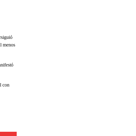
rsiguió
 al menos
anifestó
l con