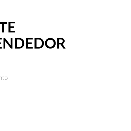
TE
VENDEDOR
nto