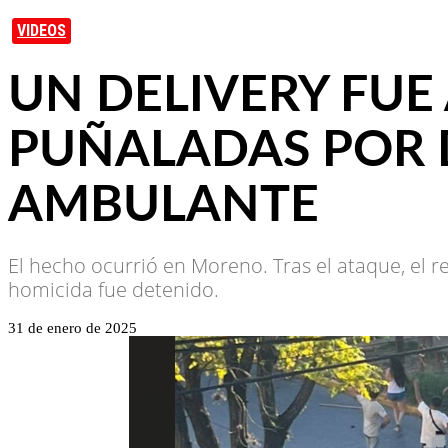
VIDEOS
UN DELIVERY FUE
PUÑALADAS POR 
AMBULANTE
El hecho ocurrió en Moreno. Tras el ataque, el r
homicida fue detenido.
31 de enero de 2025