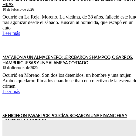
HIJAS
10 de febrero de 2026
Ocurrió en La Reja, Moreno. La víctima, de 38 años, falleció este lun
tras agonizar desde el sábado. Buscan al homicida, que escapó en un
auto
Leer más
MATARON A UN ALMACENERO: LE ROBARON SHAMPOO, CIGARROS,
HAMBURGUESAS Y UN SALAME YA CORTADO
18 de diciembre de 2025
Ocurrió en Moreno. Son dos los detenidos, un hombre y una mujer.
Ambos quedaron filmados cuando se iban en colectivo de la escena d
crimen
Leer más
SE HICIERON PASAR POR POLICÍAS, ROBARON UNA FINANCIERA Y
HUYERON A LOS TIROS
30 de septiembre de 2025
Ocurrió en un complejo de oficinas en Moreno. Los delincuentes