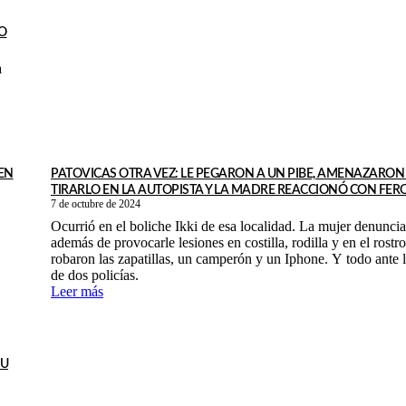
O
a
EN
PATOVICAS OTRA VEZ: LE PEGARON A UN PIBE, AMENAZARON
TIRARLO EN LA AUTOPISTA Y LA MADRE REACCIONÓ CON FE
7 de octubre de 2024
Ocurrió en el boliche Ikki de esa localidad. La mujer denuncia
además de provocarle lesiones en costilla, rodilla y en el rostro
robaron las zapatillas, un camperón y un Iphone. Y todo ante 
de dos policías.
Leer más
SU