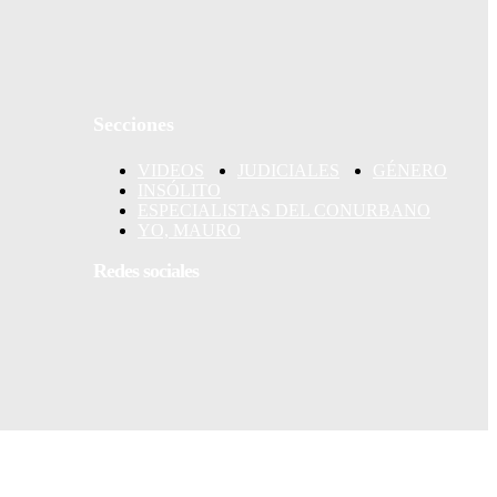
EN UN
Secciones
VIDEOS
JUDICIALES
GÉNERO
por un
INSÓLITO
agen rotó
ESPECIALISTAS DEL CONURBANO
ma de la
YO, MAURO
Redes sociales