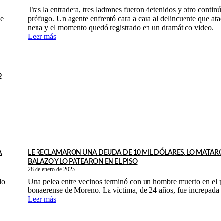
Tras la entradera, tres ladrones fueron detenidos y otro contin
ce
prófugo. Un agente enfrentó cara a cara al delincuente que ata
nena y el momento quedó registrado en un dramático video.
Leer más
O
A
LE RECLAMARON UNA DEUDA DE 10 MIL DÓLARES, LO MATAR
BALAZO Y LO PATEARON EN EL PISO
28 de enero de 2025
do
Una pelea entre vecinos terminó con un hombre muerto en el 
bonaerense de Moreno. La víctima, de 24 años, fue increp
Leer más