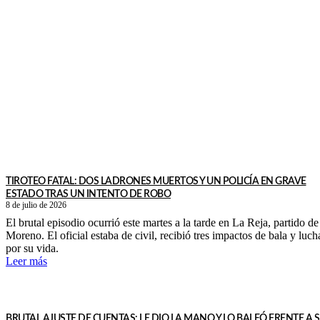
TIROTEO FATAL: DOS LADRONES MUERTOS Y UN POLICÍA EN GRAVE
ESTADO TRAS UN INTENTO DE ROBO
8 de julio de 2026
El brutal episodio ocurrió este martes a la tarde en La Reja, partido de
Moreno. El oficial estaba de civil, recibió tres impactos de bala y luch
por su vida.
Leer más
BRUTAL AJUSTE DE CUENTAS: LE DIO LA MANO Y LO BALEÓ FRENTE A 