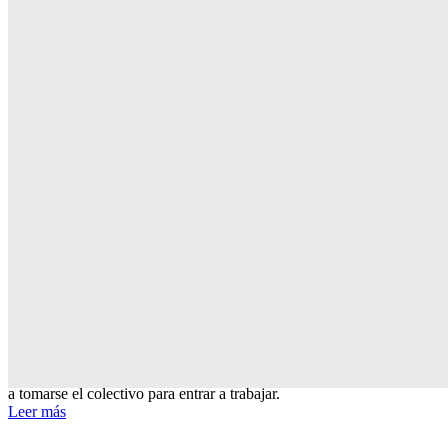
ingresaron con uniformes. No hubo heridos
Leer más
MUJER POLICÍA MATÓ A MOTOCHORRO QUE QUISO ROBARLE CON U
ARMA DE JUGUETE
16 de septiembre de 2025
Ocurrió en Moreno. La agente circulaba en moto con su pareja cuand
fue interceptada por cuatro ladrones. El delincuente abatido tenía 17
años.
Leer más
UNA MUJER POLICÍA MATÓ A MOTOCHORRO DURANTE UN INTENTO 
ROBO
1 de julio de 2025
Ocurrió en Moreno. La mujer estaba vestida de civil porque iba cami
a tomarse el colectivo para entrar a trabajar.
Leer más