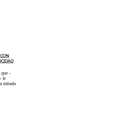
 CON
ROCIDAD
 que -
- le
la mirada