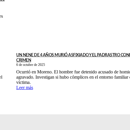
es
UN NENE DE 4 AÑOS MURIÓ ASFIXIADO Y EL PADRASTRO CON
CRIMEN
6 de octubre de 2025
Ocurrió en Moreno. El hombre fue detenido acusado de homic
el
agravado. Investigan si hubo cómplices en el entorno familiar 
víctima.
Leer más