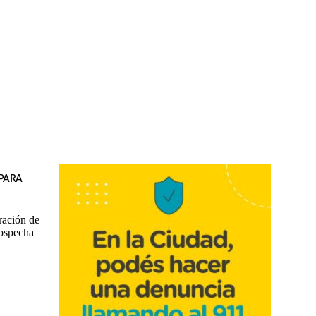
 PARA
ración de
sospecha