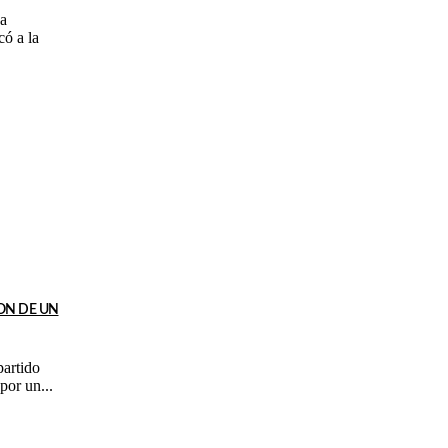
úa
có a la
ON DE UN
partido
ada por un...