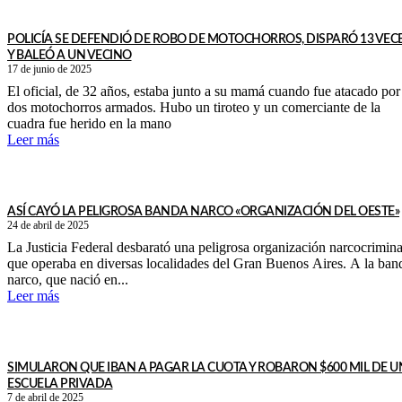
POLICÍA SE DEFENDIÓ DE ROBO DE MOTOCHORROS, DISPARÓ 13 VEC
Y BALEÓ A UN VECINO
17 de junio de 2025
El oficial, de 32 años, estaba junto a su mamá cuando fue atacado por
dos motochorros armados. Hubo un tiroteo y un comerciante de la
cuadra fue herido en la mano
Leer más
ASÍ CAYÓ LA PELIGROSA BANDA NARCO «ORGANIZACIÓN DEL OESTE»
24 de abril de 2025
La Justicia Federal desbarató una peligrosa organización narcocrimina
que operaba en diversas localidades del Gran Buenos Aires. A la ban
narco, que nació en...
Leer más
SIMULARON QUE IBAN A PAGAR LA CUOTA Y ROBARON $600 MIL DE 
ESCUELA PRIVADA
7 de abril de 2025