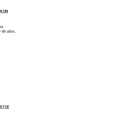
EN UN
za
e 46 años.
 Y SE