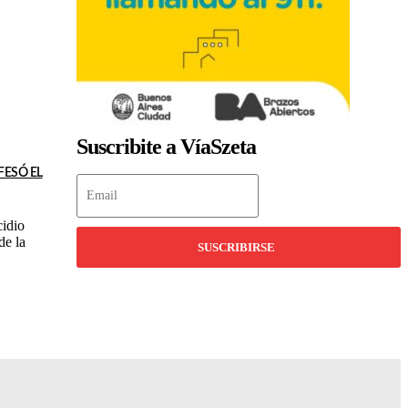
Suscribite a VíaSzeta
FESÓ EL
idio
de la
SUSCRIBIRSE