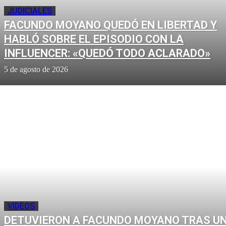
JUDICIALES
FACUNDO MOYANO QUEDÓ EN LIBERTAD Y
HABLÓ SOBRE EL EPISODIO CON LA
INFLUENCER: «QUEDÓ TODO ACLARADO»
5 de agosto de 2026
VIDEOS
DETUVIERON A FACUNDO MOYANO TRAS U