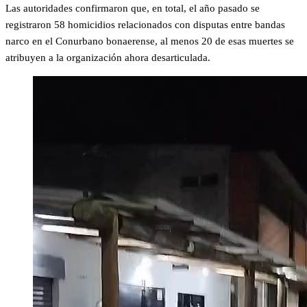
Las autoridades confirmaron que, en total, el año pasado se
registraron 58 homicidios relacionados con disputas entre bandas
narco en el Conurbano bonaerense, al menos 20 de esas muertes se
atribuyen a la organización ahora desarticulada.