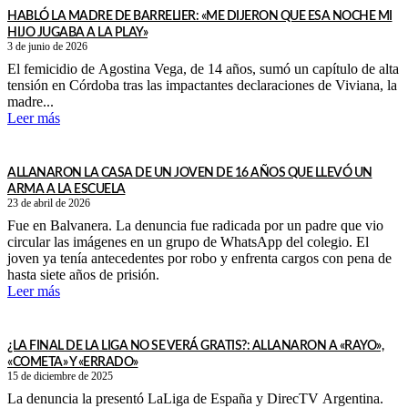
HABLÓ LA MADRE DE BARRELIER: «ME DIJERON QUE ESA NOCHE MI
HIJO JUGABA A LA PLAY»
3 de junio de 2026
El femicidio de Agostina Vega, de 14 años, sumó un capítulo de alta
tensión en Córdoba tras las impactantes declaraciones de Viviana, la
madre...
Leer más
ALLANARON LA CASA DE UN JOVEN DE 16 AÑOS QUE LLEVÓ UN
ARMA A LA ESCUELA
23 de abril de 2026
Fue en Balvanera. La denuncia fue radicada por un padre que vio
circular las imágenes en un grupo de WhatsApp del colegio. El
joven ya tenía antecedentes por robo y enfrenta cargos con pena de
hasta siete años de prisión.
Leer más
¿LA FINAL DE LA LIGA NO SE VERÁ GRATIS?: ALLANARON A «RAYO»,
«COMETA» Y «ERRADO»
15 de diciembre de 2025
La denuncia la presentó LaLiga de España y DirecTV Argentina.