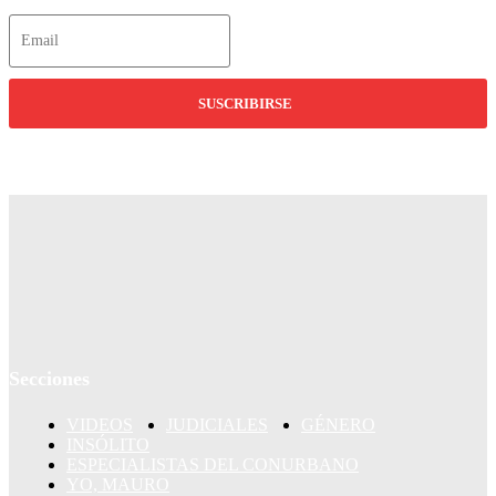
SUSCRIBIRSE
Secciones
VIDEOS
JUDICIALES
GÉNERO
INSÓLITO
ESPECIALISTAS DEL CONURBANO
YO, MAURO