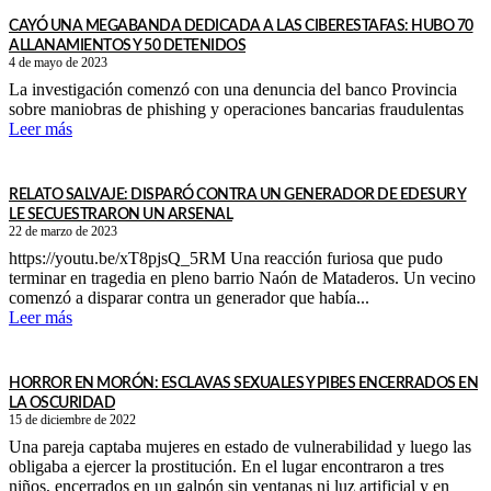
CAYÓ UNA MEGABANDA DEDICADA A LAS CIBERESTAFAS: HUBO 70
ALLANAMIENTOS Y 50 DETENIDOS
4 de mayo de 2023
La investigación comenzó con una denuncia del banco Provincia
sobre maniobras de phishing y operaciones bancarias fraudulentas
Leer más
RELATO SALVAJE: DISPARÓ CONTRA UN GENERADOR DE EDESUR Y
LE SECUESTRARON UN ARSENAL
22 de marzo de 2023
https://youtu.be/xT8pjsQ_5RM Una reacción furiosa que pudo
terminar en tragedia en pleno barrio Naón de Mataderos. Un vecino
comenzó a disparar contra un generador que había...
Leer más
HORROR EN MORÓN: ESCLAVAS SEXUALES Y PIBES ENCERRADOS EN
LA OSCURIDAD
15 de diciembre de 2022
Una pareja captaba mujeres en estado de vulnerabilidad y luego las
obligaba a ejercer la prostitución. En el lugar encontraron a tres
niños, encerrados en un galpón sin ventanas ni luz artificial y en