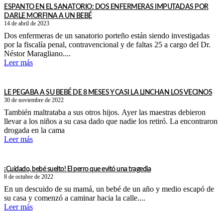
ESPANTO EN EL SANATORIO: DOS ENFERMERAS IMPUTADAS POR
DARLE MORFINA A UN BEBÉ
14 de abril de 2023
Dos enfermeras de un sanatorio porteño están siendo investigadas
por la fiscalía penal, contravencional y de faltas 25 a cargo del Dr.
Néstor Maragliano....
Leer más
LE PEGABA A SU BEBÉ DE 8 MESES Y CASI LA LINCHAN LOS VECINOS
30 de noviembre de 2022
También maltrataba a sus otros hijos. Ayer las maestras debieron
llevar a los niños a su casa dado que nadie los retiró. La encontraron
drogada en la cama
Leer más
¡Cuidado, bebé suelto! El perro que evitó una tragedia
8 de octubre de 2022
En un descuido de su mamá, un bebé de un año y medio escapó de
su casa y comenzó a caminar hacia la calle....
Leer más