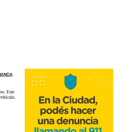
 BANDA
no. Este
vehículo.