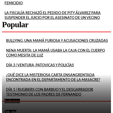
FEMICIDIO
LA FISCALÍA RECHAZÓ EL PEDIDO DE PITY ÁLVAREZ PARA
SUSPENDER EL JUICIO POR EL ASESINATO DE UN VECINO
Popular
BULLYING, UNA MAMÁ FURIOSA Y ACUSACIONES CRUZADAS
NENA MUERTA: LA MAMÁ USABA LA CAJA CON EL CUERPO
COMO MESITA DE LUZ
DÍA 3 | VENTURA, PATOVICAS Y POLICÍAS
¿QUÉ DICE LA MISTERIOSA CARTA ENSANGRENTADA
ENCONTRADA EN EL DEPARTAMENTO DE LA MASACRE?
DÍA 1 | RUGBIERS CON BARBIJO Y EL DESGARRADOR
TESTIMONIO DE LOS PADRES DE FERNANDO
Judiciales
FEMICIDIO DE AGOSTINA: DETUVIERON A DOS
En este momento
INQUILINOS DE BARRELIER
Género