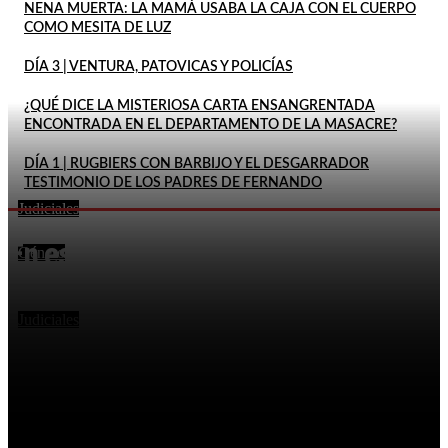
NENA MUERTA: LA MAMÁ USABA LA CAJA CON EL CUERPO
COMO MESITA DE LUZ
DÍA 3 | VENTURA, PATOVICAS Y POLICÍAS
¿QUÉ DICE LA MISTERIOSA CARTA ENSANGRENTADA
ENCONTRADA EN EL DEPARTAMENTO DE LA MASACRE?
DÍA 1 | RUGBIERS CON BARBIJO Y EL DESGARRADOR
TESTIMONIO DE LOS PADRES DE FERNANDO
Judiciales
FEMICIDIO DE AGOSTINA: DETUVIERON A DOS
En este momento
INQUILINOS DE BARRELIER
Género
DECLARÓ QUE SU ESPOSA HABÍA MUERTO POR LA
EXPLOSIÓN DE UN CELULAR Y DOS MESES DESPUÉS
LO...
Judiciales
LA FISCALÍA RECHAZÓ EL PEDIDO DE PITY ÁLVAREZ
PARA SUSPENDER EL JUICIO POR EL ASESINATO DE
UN...