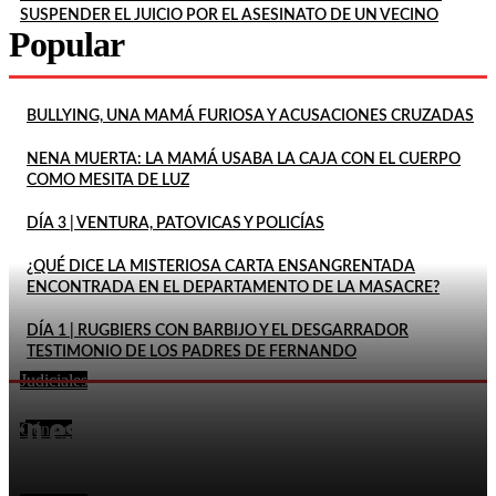
SUSPENDER EL JUICIO POR EL ASESINATO DE UN VECINO
Popular
BULLYING, UNA MAMÁ FURIOSA Y ACUSACIONES CRUZADAS
NENA MUERTA: LA MAMÁ USABA LA CAJA CON EL CUERPO
COMO MESITA DE LUZ
DÍA 3 | VENTURA, PATOVICAS Y POLICÍAS
¿QUÉ DICE LA MISTERIOSA CARTA ENSANGRENTADA
ENCONTRADA EN EL DEPARTAMENTO DE LA MASACRE?
DÍA 1 | RUGBIERS CON BARBIJO Y EL DESGARRADOR
TESTIMONIO DE LOS PADRES DE FERNANDO
Judiciales
FEMICIDIO DE AGOSTINA: DETUVIERON A DOS
En este momento
INQUILINOS DE BARRELIER
Género
DECLARÓ QUE SU ESPOSA HABÍA MUERTO POR LA
EXPLOSIÓN DE UN CELULAR Y DOS MESES DESPUÉS