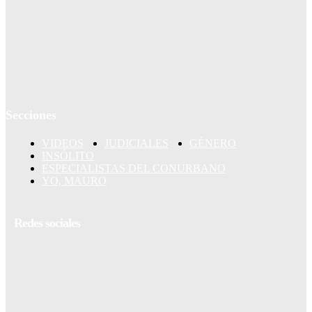
Secciones
VIDEOS
JUDICIALES
GÉNERO
INSÓLITO
ESPECIALISTAS DEL CONURBANO
YO, MAURO
Redes sociales