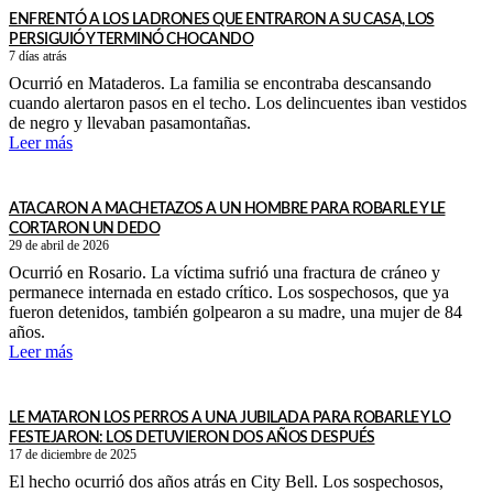
ENFRENTÓ A LOS LADRONES QUE ENTRARON A SU CASA, LOS
PERSIGUIÓ Y TERMINÓ CHOCANDO
7 días atrás
Ocurrió en Mataderos. La familia se encontraba descansando
cuando alertaron pasos en el techo. Los delincuentes iban vestidos
de negro y llevaban pasamontañas.
Leer más
ATACARON A MACHETAZOS A UN HOMBRE PARA ROBARLE Y LE
CORTARON UN DEDO
29 de abril de 2026
Ocurrió en Rosario. La víctima sufrió una fractura de cráneo y
permanece internada en estado crítico. Los sospechosos, que ya
fueron detenidos, también golpearon a su madre, una mujer de 84
años.
Leer más
LE MATARON LOS PERROS A UNA JUBILADA PARA ROBARLE Y LO
FESTEJARON: LOS DETUVIERON DOS AÑOS DESPUÉS
17 de diciembre de 2025
El hecho ocurrió dos años atrás en City Bell. Los sospechosos,