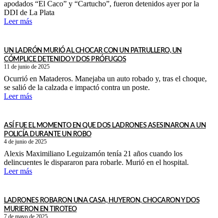
apodados “El Caco” y “Cartucho”, fueron detenidos ayer por la
DDI de La Plata
Leer más
UN LADRÓN MURIÓ AL CHOCAR CON UN PATRULLERO, UN
CÓMPLICE DETENIDO Y DOS PRÓFUGOS
11 de junio de 2025
Ocurrió en Mataderos. Manejaba un auto robado y, tras el choque,
se salió de la calzada e impactó contra un poste.
Leer más
ASÍ FUE EL MOMENTO EN QUE DOS LADRONES ASESINARON A UN
POLICÍA DURANTE UN ROBO
4 de junio de 2025
Alexis Maximiliano Leguizamón tenía 21 años cuando los
delincuentes le dispararon para robarle. Murió en el hospital.
Leer más
LADRONES ROBARON UNA CASA, HUYERON, CHOCARON Y DOS
MURIERON EN TIROTEO
7 de mayo de 2025