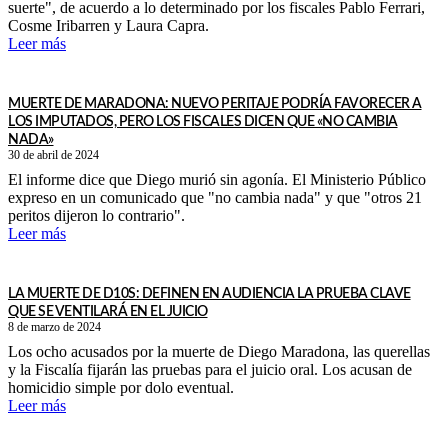
suerte", de acuerdo a lo determinado por los fiscales Pablo Ferrari,
Cosme Iribarren y Laura Capra.
Leer más
MUERTE DE MARADONA: NUEVO PERITAJE PODRÍA FAVORECER A
LOS IMPUTADOS, PERO LOS FISCALES DICEN QUE «NO CAMBIA
NADA»
30 de abril de 2024
El informe dice que Diego murió sin agonía. El Ministerio Público
expreso en un comunicado que "no cambia nada" y que "otros 21
peritos dijeron lo contrario".
Leer más
LA MUERTE DE D10S: DEFINEN EN AUDIENCIA LA PRUEBA CLAVE
QUE SE VENTILARÁ EN EL JUICIO
8 de marzo de 2024
Los ocho acusados por la muerte de Diego Maradona, las querellas
y la Fiscalía fijarán las pruebas para el juicio oral. Los acusan de
homicidio simple por dolo eventual.
Leer más