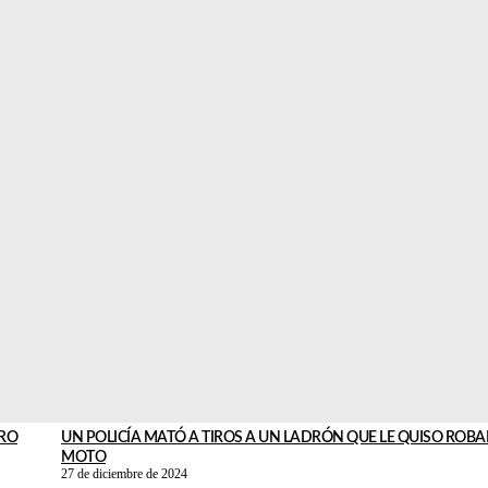
O Y
ENCAPUCHADOS ENTRARON POR LA VENTANA A LA CASA DE
JUBILADOS PARA ROBARLES
11 de abril de 2025
e
Forzaron una ventana a patadas y entraron con violencia. El i
ui
quedó grabado. Ocurrió en Lomas de Zamora.
Leer más
FUE A LA CASA DE SU MAMÁ Y MATÓ A SU PADRASTRO DE UN
EN LA CARA
1 de abril de 2025
Ingresó al domicilio maternal y sin mediar palabras lo ejecutó.
asesino se fugó y es intensamente buscado por la policía.
Leer más
TRO
UN POLICÍA MATÓ A TIROS A UN LADRÓN QUE LE QUISO ROBA
MOTO
27 de diciembre de 2024