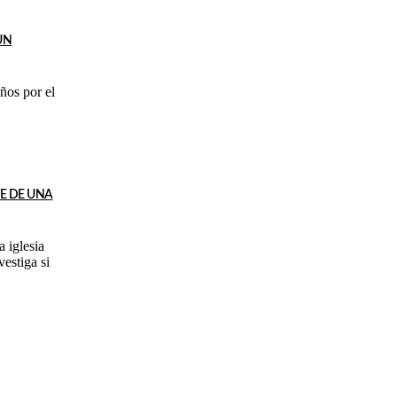
UN
ños por el
E DE UNA
estiga si