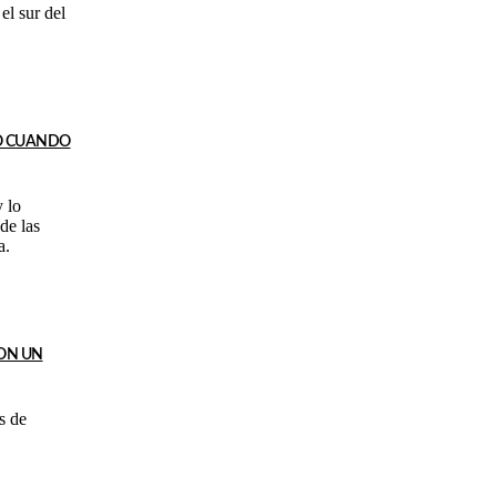
el sur del
TO CUANDO
 lo
de las
a.
CON UN
s de