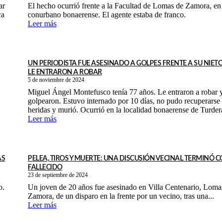
ar
El hecho ocurrió frente a la Facultad de Lomas de Zamora, en 
ca
conurbano bonaerense. El agente estaba de franco.
Leer más
UN PERIODISTA FUE ASESINADO A GOLPES FRENTE A SU NIE
LE ENTRARON A ROBAR
5 de noviembre de 2024
Miguel Ángel Montefusco tenía 77 años. Le entraron a robar y
golpearon. Estuvo internado por 10 días, no pudo recuperarse 
heridas y murió. Ocurrió en la localidad bonaerense de Turder
Leer más
AS
PELEA, TIROS Y MUERTE: UNA DISCUSIÓN VECINAL TERMINÓ 
FALLECIDO
23 de septiembre de 2024
o.
Un joven de 20 años fue asesinado en Villa Centenario, Loma
Zamora, de un disparo en la frente por un vecino, tras una...
Leer más