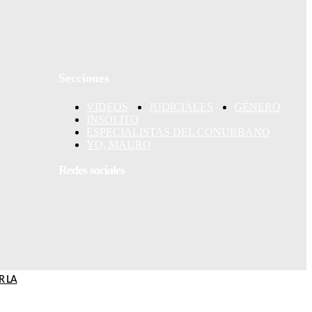
Secciones
ncidente
VIDEOS
JUDICIALES
GÉNERO
INSÓLITO
ESPECIALISTAS DEL CONURBANO
YO, MAURO
 DISPARO
Redes sociales
 El
R LA