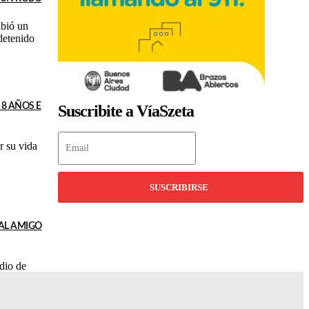
ibió un
detenido
 8 AÑOS E
Suscribite a VíaSzeta
r su vida
SUSCRIBIRSE
 AL AMIGO
dio de
la víctima.