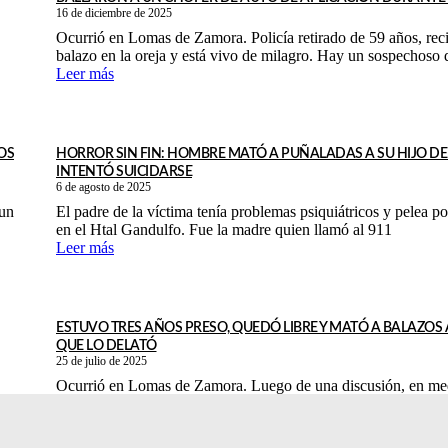
16 de diciembre de 2025
Ocurrió en Lomas de Zamora. Policía retirado de 59 años, rec
balazo en la oreja y está vivo de milagro. Hay un sospechoso 
Leer más
OS
HORROR SIN FIN: HOMBRE MATÓ A PUÑALADAS A SU HIJO DE
INTENTÓ SUICIDARSE
6 de agosto de 2025
 un
El padre de la víctima tenía problemas psiquiátricos y pelea po
en el Htal Gandulfo. Fue la madre quien llamó al 911
Leer más
ESTUVO TRES AÑOS PRESO, QUEDÓ LIBRE Y MATÓ A BALAZOS
QUE LO DELATÓ
25 de julio de 2025
Ocurrió en Lomas de Zamora. Luego de una discusión, en me
insultos y recriminaciones, el agresor le disparó cinco veces a 
Leer más