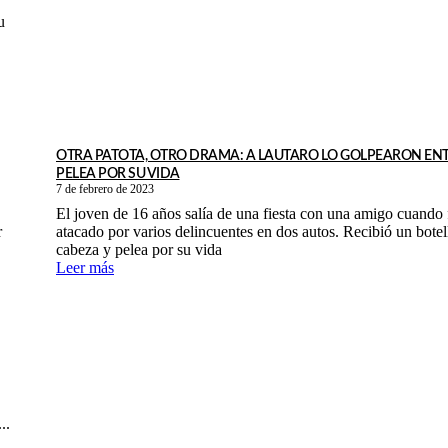
u
OTRA PATOTA, OTRO DRAMA: A LAUTARO LO GOLPEARON ENTR
PELEA POR SU VIDA
7 de febrero de 2023
El joven de 16 años salía de una fiesta con una amigo cuando 
r
atacado por varios delincuentes en dos autos. Recibió un botel
cabeza y pelea por su vida
Leer más
..