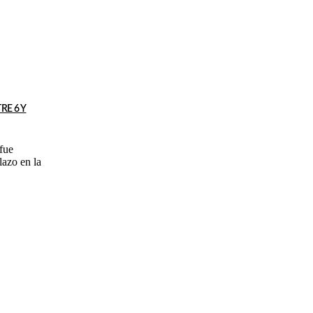
E 6 Y
fue
lazo en la