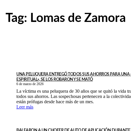
Tag:
Lomas de Zamora
UNA PELUQUERA ENTREGÓ TODOS SUS AHORROS PARA UNA «
ESPIRITUAL», SE LOS ROBARON Y SE MATÓ
6 de marzo de 2026
La víctima es una peluquera de 30 años que se quitó la vida tr
todos sus ahorros. Las sospechosas pertenecen a la colectividad gitana y
están prófugas desde hace más de un mes.
Leer más
BALEARON A UN CHOFER DE AUTO DE APLICACIÓN DURANTE