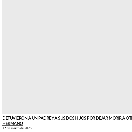
«YO NO FUI ABUSADO»: DENUNCIÓ A SU PADRE, LO HIZO METER PRES
AHORA DICE QUE ERA TODO MENTIRA
27 de julio de 2025
Se trata de Tomás Ghisoni, hoy mayor de edad. Grabó un video dond
relata que fue su madre quien lo indujo a sostener la acusación. “No f
una víctima de mi padre, pero sí fui usado”, dijo.
Leer más
DETUVIERON A UN PADRE Y A SUS DOS HIJOS POR DEJAR MORIR A O
HERMANO
12 de marzo de 2025