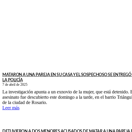
MATARON A UNA PAREJA EN SU CASA Y EL SOSPECHOSO SE ENTREGÓ
LA POLICÍA
7 de abril de 2025
La investigación apunta a un exnovio de la mujer, que está detenido. 
asesinato fue descubierto este domingo a la tarde, en el barrio Triángu
de la ciudad de Rosario.
Leer más
DETUVIERON A DOS MENORES ACUSADOS DE MATAR A UNA PAREJA 