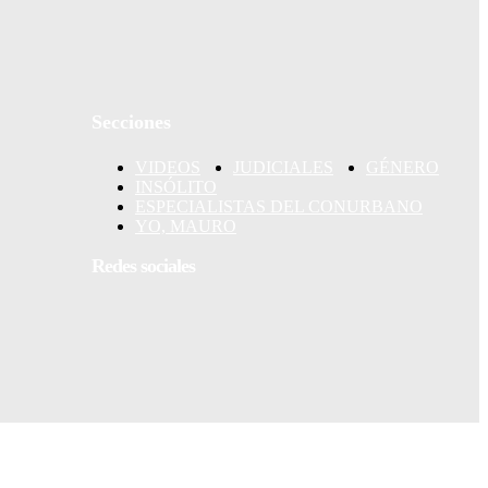
Secciones
 y que
o de
VIDEOS
JUDICIALES
GÉNERO
INSÓLITO
ESPECIALISTAS DEL CONURBANO
YO, MAURO
Redes sociales
ONTRA
ica de
esinada el