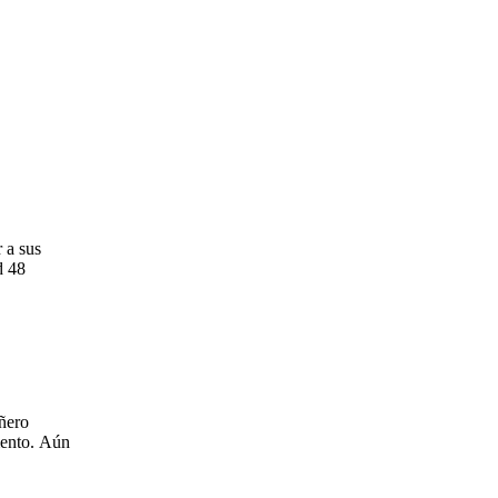
r a sus
d 48
ñero
mento. Aún