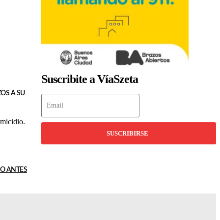
Suscribite a VíaSzeta
OS A SU
omicidio.
SUSCRIBIRSE
NO ANTES
 fueron
 asesino