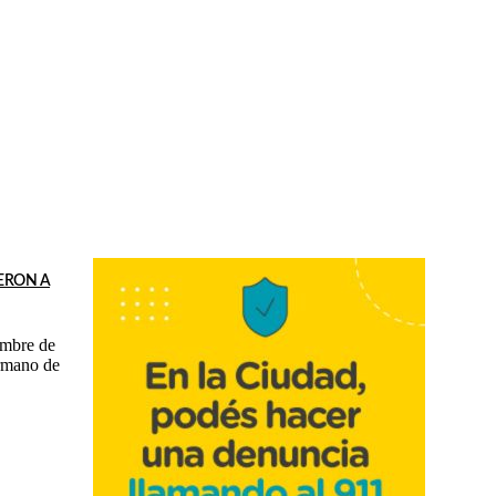
ERON A
ombre de
ermano de