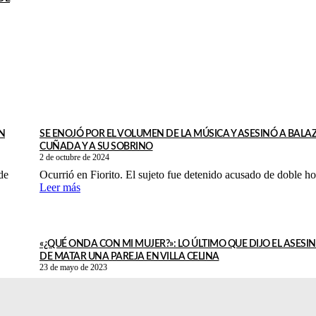
N
SE ENOJÓ POR EL VOLUMEN DE LA MÚSICA Y ASESINÓ A BALAZ
CUÑADA Y A SU SOBRINO
2 de octubre de 2024
de
Ocurrió en Fiorito. El sujeto fue detenido acusado de doble h
Leer más
«¿QUÉ ONDA CON MI MUJER?»: LO ÚLTIMO QUE DIJO EL ASESI
DE MATAR UNA PAREJA EN VILLA CELINA
23 de mayo de 2023
Las víctimas, una mujer y un hombre de alrededor de 30 años,
encontradas tendidas sobre la vereda. Las pistas para buscar al
Leer más