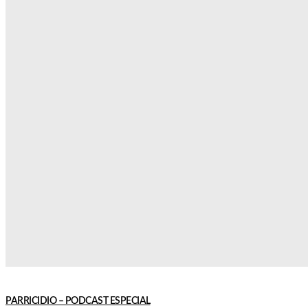
BUZO Y CAMINATA: NINA VOLVIÓ A DECLARAR Y COMPLICÓ MÁS A
MARTÍN DEL RÍO
16 de diciembre de 2022
La empleada del matrimonio asesinado dijo que el buzo del hombre q
se ve en video saliendo de la casa era de "Enrique" y que "camina igu
que Martín"
Leer más
PARRICIDIO – PODCAST ESPECIAL